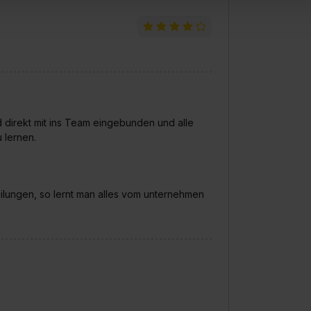
 von Cookies der Kategorien „Präferenzen“, „Statistiken“ und „So
ung zur Übermittlung deiner Daten in die USA (Art. 49 Abs. 1 S. 
enes Datenschutzniveau (EuGH – Schrems II). Du kannst die von 
e Zukunft ganz oder teilweise über unsere Datenschutzerklärung 
widerrufen. Weitere Informationen zu den einzelnen Cookies find
formationen:
Datenschutzerklärung
,
Impressum
.
 direkt mit ins Team eingebunden und alle
 lernen.
lungen, so lernt man alles vom unternehmen