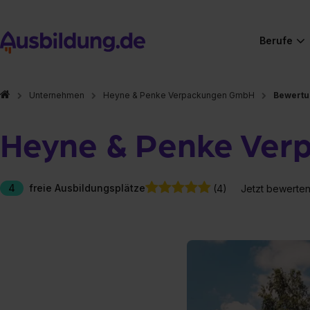
Berufe
Unternehmen
Heyne & Penke Verpackungen GmbH
Bewert
Heyne & Penke Ve
4
freie Ausbildungsplätze
(4)
Jetzt bewerte
Hier gibt es (eigentlich
Hier gibt es (eigentlich