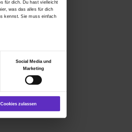
 für dich. Du hast vielleicht
er, was das alles für dich
uns kennst. Sie muss einfach
r bei Benutzung der
bseite zu analysieren
Social Media und
ür soziale Medien, Werbung
Marketing
und Marketing“). Unsere
 bereitgestellt hast oder die
ookies zulassen“ stimmst du
e (ausgenommen „Notwendig“)
st du auch damit
Cookies zulassen
gezeigt und hierfür
ermittelt werden. Eine
Willst du nur bestimmte
hl erlauben“. Die