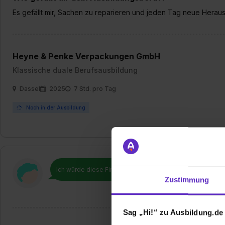
Es gefällt mir, Sachen zu reparieren und jeden Tag neue Herau
Heyne & Penke Verpackungen GmbH
Klassische duale Berufsausbildung
Dassel
2025
7 Std. pro Tag
Noch in der Ausbildung
Ich würde diese Firma
weiterempfehlen!
Zustimmung
Sag „Hi!“ zu Ausbildung.de