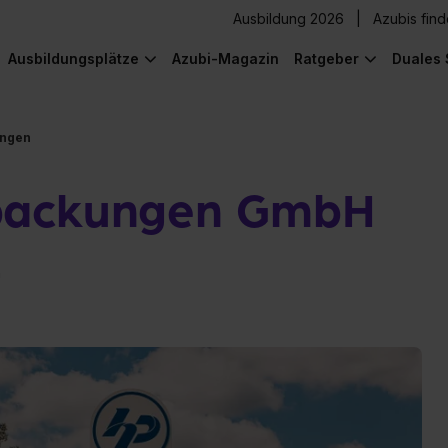
Ausbildung 2026
Azubis fin
Ausbildungsplätze
Azubi-Magazin
Ratgeber
Duales 
ungen
rpackungen GmbH
n
) was Cooles zu sehen!
) was Cooles zu sehen!