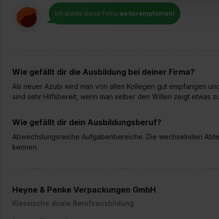
Einwilligung zur Platzierung
Ich würde diese Firma
weiterempfehlen!
umfasst hierbei die Einwillig
verfügen über kein angemess
jederzeit mit Wirkung für di
„Datenschutz-Einstellungen“ 
„Details zeigen“. Weitere In
Wie gefällt dir die Ausbildung bei deiner Firma?
Als neuer Azubi wird man von allen Kollegen gut empfangen und
sind sehr Hilfsbereit, wenn man selber den Willen zeigt etwas zu
Wie gefällt dir dein Ausbildungsberuf?
Abwechslungsreiche Aufgabenbereiche. Die wechselnden Abtei
kennen.
Heyne & Penke Verpackungen GmbH
Klassische duale Berufsausbildung