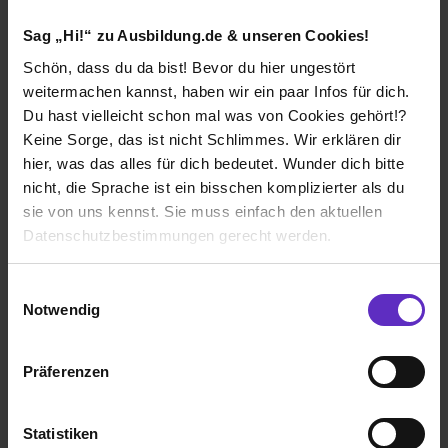
14 freie Plätze
Sag „Hi!“ zu Ausbildung.de & unseren Cookies!
Schön, dass du da bist! Bevor du hier ungestört
weitermachen kannst, haben wir ein paar Infos für dich.
Du hast vielleicht schon mal was von Cookies gehört!?
Ausbildung zum Industriemechaniker (m/w/d)
Keine Sorge, das ist nicht Schlimmes. Wir erklären dir
2027
hier, was das alles für dich bedeutet. Wunder dich bitte
bei
HIL Heeresinstandsetzungslogistik GmbH
nicht, die Sprache ist ein bisschen komplizierter als du
sie von uns kennst. Sie muss einfach den aktuellen
03253 Doberlug-Kirchhain
Datenschutzbestimmungen gerecht werden.
01.09.2027
Die Nutzung von Cookies auf Ausbildung.de
Einwilligungsauswahl
1 freier Platz
Notwendig
Wir verwenden Cookies zur technischen Funktion
unserer Webseite („Notwendig“), um von dir bei
Präferenzen
Benutzung der Webseite getroffenen Einstellungen zu
speichern ( „Präferenzen“), die Zugriffe auf unsere
Ausbildung zum Verfahrensmechaniker für
Webseite zu analysieren („Statistiken“), um
Statistiken
Beschichtungstechnik (m/w/d) 2027