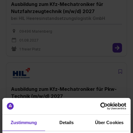
Ausbildung zum Kfz-Mechatroniker für
Nutzfahrzeugtechnik (m/w/d) 2027
bei
HIL Heeresinstandsetzungslogistik GmbH
09496 Marienberg
01.08.2027
1 freier Platz
Ausbildung zum Kfz-Mechatroniker für Pkw-
Technik (m/w/d) 2027
bei
HIL Heeresinstandsetzungslogistik GmbH
03253 Doberlug-Kirchhain
Zustimmung
Details
Über Cookies
01.09.2026