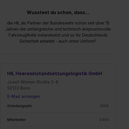
bestimmte Verwendungszwecke zulassen, triff deine
Auswahl über die Checkboxen und klick auf „Auswahl
Wusstest du schon, dass...
erlauben“. Die Einwilligung zur Platzierung von Cookies
die HIL als Partner der Bundeswehr schon seit über 15
der Kategorien „Präferenzen“, „Statistiken“ und „Social
Jahren die umfangreiche und technisch anspruchsvolle
Media und Marketing“ umfasst hierbei die Einwilligung
Fahrzeugflotte instandsetzt und so für Deutschlands
zur Übermittlung deiner Daten in die USA (Art. 49 Abs. 1
Sicherheit arbeitet - auch ohne Uniform?
S. 1 lit. a) DS-GVO). Die USA verfügen über kein
angemessenes Datenschutzniveau (EuGH – Schrems
II). Du kannst die von dir erteilte Einwilligung jederzeit mit
Wirkung für die Zukunft ganz oder teilweise über unsere
Datenschutzerklärung unter dem Punkt „Datenschutz-
HIL Heeresinstandsetzungslogistik GmbH
Einstellungen“ widerrufen. Weitere Informationen zu den
Josef-Wirmer-Straße 2-8
einzelnen Cookies findest du durch Klick auf „Details
53123 Bonn
zeigen“. Weitere Informationen:
Datenschutzerklärung
,
E-Mail anzeigen
Impressum
.
Gründungsjahr
2005
Mitarbeiter
2.900