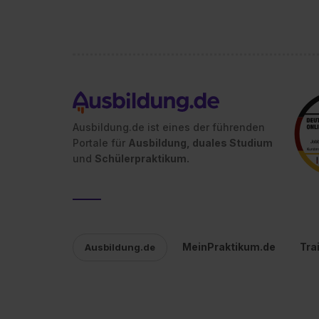
jederzeit mit Wirkung für di
„Datenschutz-Einstellungen“ 
„Details zeigen“. Weitere In
Ausbildung.de ist eines der führenden
Portale für
Ausbildung, duales Studium
und
Schülerpraktikum.
MeinPraktikum.de
Tra
Ausbildung.de