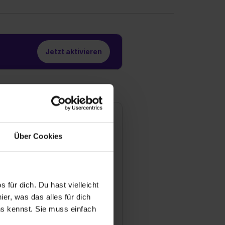
Jetzt aktivieren
ildebrand und Richter & Co.
abrik für technische
Über Cookies
ummi- und
unststoffspezialitäten
mbH
nemhofer Weg 9
 für dich. Du hast vielleicht
394 Kirchgellersen
er, was das alles für dich
9 4135 8221-22
uns kennst. Sie muss einfach
Mail anzeigen