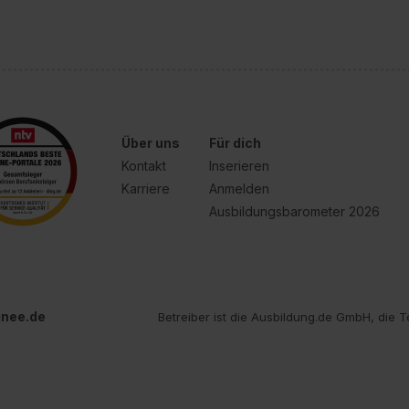
e Zukunft ganz oder teilweise über unsere Datenschutzerklärung 
widerrufen. Weitere Informationen zu den einzelnen Cookies find
formationen:
Datenschutzerklärung
,
Impressum
.
Über uns
Für dich
Kontakt
Inserieren
Karriere
Anmelden
Ausbildungsbarometer 2026
inee.de
Betreiber ist die Ausbildung.de GmbH, die T