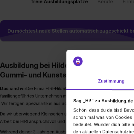
freie Ausbildungsplätze
Berufe
Firm
Du möchtest neue Stellen automatisch zugeschickt
Ausbildung bei Hildebrand und Richter &
Gummi- und Kunststoffspezialitäten 
Zustimmung
Das sind wir
Die Firma HIRI-Hildebrand und Richter & Co. GmbH mit Si
familiengeführtes Unternehmen mit rund 80 Mitarbeitern.
Sag „Hi!“ zu Ausbildung.de
Wir fertigen Spezialartikel aus Schäumen, Gummi und Kunststoffen 
Schön, dass du da bist! Bevor
Da wir überwiegend Kleinserien und Prototypen fertigen, hast Du es
schon mal was von Cookies ge
Arbeit bei HIRI anspruchsvoll und abwechslungsreich.
bedeutet. Wunder dich bitte n
den aktuellen Datenschutzb
Während deiner 3 -jährigen Ausbildung zum Industriekaufmann / zur I