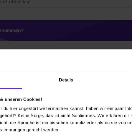
en-Lebenslauf
 bekommen?
 Co. Fabrik für technische
H
GmbH
F
Details
G
tz in Kirchgellersen (bei Lüneburg) ist ein
K
G
 & unseren Cookies!
für die Industrie und den technischen Handel.
Ei
 du hier ungestört weitermachen kannst, haben wir ein paar Infos
21
 immer wieder mit neuen Produkten zu tun. So ist die
hört!? Keine Sorge, das ist nicht Schlimmes. Wir erklären dir hi
+4
icht, die Sprache ist ein bisschen komplizierter als du sie von 
E-
estimmungen gerecht werden.
ndustriekauffrau lernst Du alle Abteilungen bei HIRI