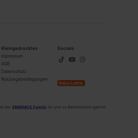
unter dem Punkt
est du durch Klick auf
Kleingedrucktes
Socials
Impressum
AGB
Datenschutz
Nutzungsbedingungen
eil der
EMBRACE Family
ist und zu Bertelsmann gehört.