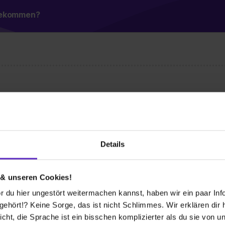
 bekommen?
Wusstest du schon, dass...
d Werkzeuge gäbe? Stahl ist durch seine
 Für sämtliche Anwendungen kann man aus
Stahl von allen Werkstoffen die höchste
Details
und vielseitiges Produkt. Das alles und
ig? Dann bewirb' Dich bei uns!
 & unseren Cookies!
 du hier ungestört weitermachen kannst, haben wir ein paar Infos
hört!? Keine Sorge, das ist nicht Schlimmes. Wir erklären dir hi
icht, die Sprache ist ein bisschen komplizierter als du sie von 