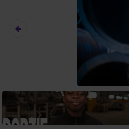
Das hier ist ein Platzhalter für
frei.
Ja, ich erlaube die ext
Ich bin damit einverstanden, dass
an Drittplattformen übermittelt werd