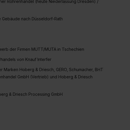
sdner Röhrenhandel (heute Niederlassung Dresden) /
ue Gebäude nach Düsseldorf-Rath
Erwerb der Firmen MUTT/MUTA in Tschechien
handels von Knauf Interfer
er Marken Hoberg & Driesch, GERO, Schumacher, BHT
renhandel GmbH (Vertrieb) und Hoberg & Driesch
oberg & Driesch Processing GmbH