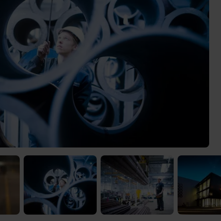
 Video-Content von YouTube. Neugierig? Dann schalte die Inhalte jetzt
ernen Inhalte von YouTube.
 mir die externen Inhalte angezeigt werden. Personenbezogene Daten könne
en. Mehr Infos gibt es in der
Datenschutzerklärung
.