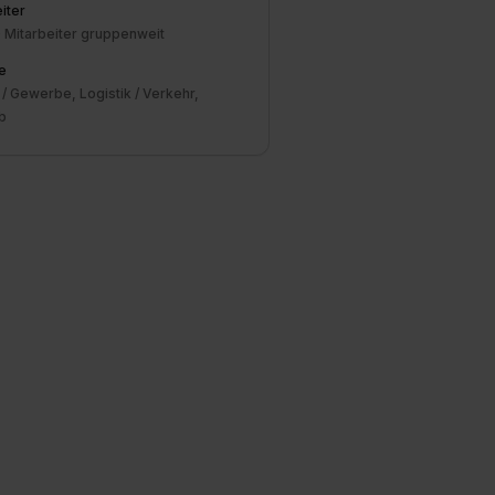
iter
unter dem Punkt
0 Mitarbeiter gruppenweit
est du durch Klick auf
e
/ Gewerbe, Logistik / Verkehr,
b