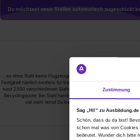
Du möchtest neue Stellen automatisch zugeschickt
... es ohne Stahl keine Flugzeuge, Hochhäuser, Brücken, Autos un
Festigkeit nämlich bestens für tragende Konstruktionen geeignet.
rund 2.500 verschiedenen Stahlsorten wählen. Darüber hinaus hat 
Zustimmung
Recyclingquote. Bei Stahl handelt es sich um ein sehr spannendes 
viel mehr lernst Du bei uns im Werksunterricht! Neugier
Sag „Hi!“ zu Ausbildung.de
Schön, dass du da bist! Bevor
schon mal was von Cookies ge
bedeutet. Wunder dich bitte n