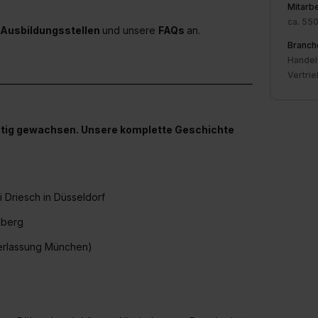
Mitarbe
e Zukunft ganz oder teilweise über unsere Datenschutzerklärung 
ca. 55
widerrufen. Weitere Informationen zu den einzelnen Cookies find
Ausbildungsstellen
und unsere
FAQs
an.
formationen:
Datenschutzerklärung
,
Impressum
.
Branch
Handel 
Vertrie
____________________________________________________________
stetig gewachsen. Unsere komplette Geschichte
 Driesch in Düsseldorf
mberg
derlassung München)