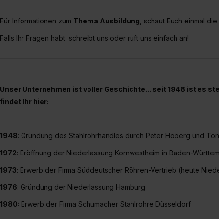
jederzeit mit Wirkung für di
„Datenschutz-Einstellungen“ 
Für Informationen zum
Thema Ausbildung
, schaut Euch einmal die
„Details zeigen“. Weitere In
Falls Ihr Fragen habt, schreibt uns oder ruft uns einfach an!
__________________________________________________________________________
Unser Unternehmen ist voller Geschichte... seit 1948 ist es 
findet Ihr hier:
1948
: Gründung des Stahlrohrhandles durch Peter Hoberg und Toni
1972
: Eröffnung der Niederlassung Kornwestheim in Baden-Württe
1973
: Erwerb der Firma Süddeutscher Röhren-Vertrieb (heute Nie
1976
: Gründung der Niederlassung Hamburg
1980:
Erwerb der Firma Schumacher Stahlrohre Düsseldorf