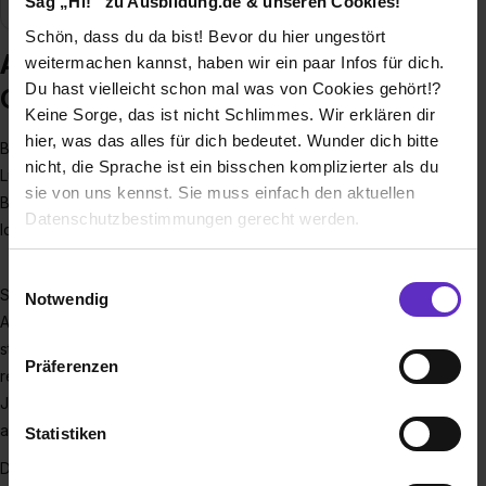
Sag „Hi!“ zu Ausbildung.de & unseren Cookies!
Schön, dass du da bist! Bevor du hier ungestört
Ausbildung bei Höcker Polytechnik
weitermachen kannst, haben wir ein paar Infos für dich.
Du hast vielleicht schon mal was von Cookies gehört!?
GmbH
Keine Sorge, das ist nicht Schlimmes. Wir erklären dir
hier, was das alles für dich bedeutet. Wunder dich bitte
Bei Höcker Polytechnik gestalten wir die Zukunft der
nicht, die Sprache ist ein bisschen komplizierter als du
Luftreinhaltung und der Prozessabfallentsorgung mit
sie von uns kennst. Sie muss einfach den aktuellen
Begeisterung und Kreativität - mit dem Leitsatz "Immer eine
Datenschutzbestimmungen gerecht werden.
Idee mehr" im Hinterkopf.
Die Nutzung von Cookies auf Ausbildung.de
Einwilligungsauswahl
Seit 1962 konzipieren, planen und bauen wir lufttechnische
Notwendig
Anlagen und Brikettierpressen, um die Produktqualität zu
Wir verwenden Cookies zur technischen Funktion
unserer Webseite („Notwendig“), um von dir bei
steigern, Durchlaufzeiten zu senken und Energiekosten zu
Präferenzen
Benutzung der Webseite getroffenen Einstellungen zu
reduzieren. Unsere Innovationen zeichnen sich seit 60
speichern ( „Präferenzen“), die Zugriffe auf unsere
Jahren durch Leistungsfähigkeit und schnelle Amortisation
Webseite zu analysieren („Statistiken“), um
aus.
Statistiken
Informationen zu deiner Verwendung unserer Website an
Du bist du die Zukunft!
unsere Partner für soziale Medien, Werbung und