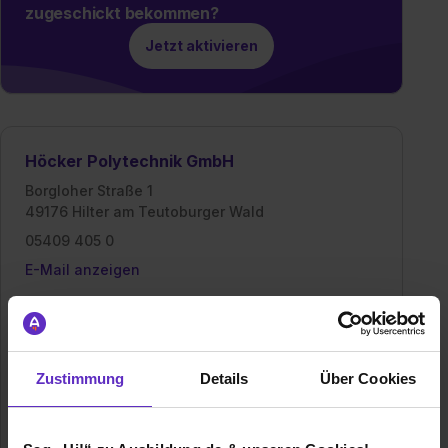
zugeschickt bekommen?
Jetzt aktivieren
Höcker Polytechnik GmbH
Borgloher Straße 1
49176 Hilter am Teutoburger Wald
05409 405 0
E-Mail anzeigen
Gründungsjahr
1962
Mitarbeiter
300
Zustimmung
Details
Über Cookies
Branche
Elektro/Elektronik, Handwerk, Maschinen- /
Anlagenbau, Metallverarbeitung, Sonstige
Industrie, Büro