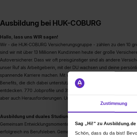
Ausbildung bei HUK-COBURG
Hallo, lass uns WIR sagen!
Wir - die HUK-COBURG Versicherungsgruppe - zählen zu den 10 grö
sind wir mit über 13 Millionen Kund:innen heute der große Versicher
Autoversicherer. Dass wir oft preisgünstiger sind als andere Versic
unser Ruf als Arbeitgeberin, mit der DU wachsen und deine persönli
spannende Karriere machen. Mit viel Teamgeist und Wir-Gefühl. Auße
Benefits, die dich dabei unterstützen, dich beruflich weiterzuentw
entdecken. 770 Jobprofile und 35 Abteilungen – macht zusammen: u
aber auch Herausforderungen. Und immer ganz schön dynamisch. Ni
Zustimmung
Ausbildung und duales Studium in der HUK-COBURG
Sag „Hi!“ zu Ausbildung.de
Gemeinsam Entwicklungsmomente erleben: Mit dir starten in der H
erfolgreich ins Berufsleben. Gemeinsam werdet ihr Teil unseres WIR
Schön, dass du da bist! Bevor