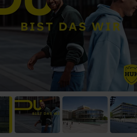
 Video-Content von YouTube. Neugierig? Dann schalte die Inhalte jetzt
ernen Inhalte von YouTube.
 mir die externen Inhalte angezeigt werden. Personenbezogene Daten könne
en. Mehr Infos gibt es in der
Datenschutzerklärung
.