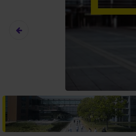
Das hier ist ein Platzhalter für
frei.
Ja, ich erlaube die ext
Ich bin damit einverstanden, dass
an Drittplattformen übermittelt werd