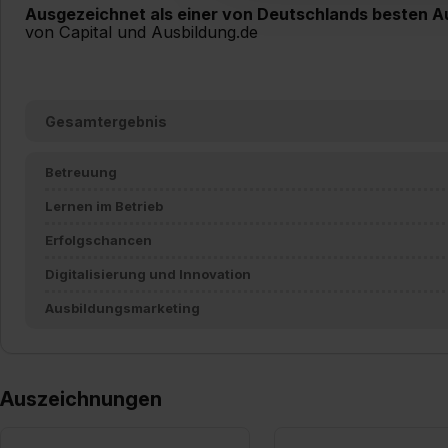
Ausgezeichnet als einer von Deutschlands besten A
umfasst hierbei die Einwillig
von Capital und Ausbildung.de
verfügen über kein angemess
jederzeit mit Wirkung für di
„Datenschutz-Einstellungen“ 
„Details zeigen“. Weitere In
Gesamtergebnis
Betreuung
Lernen im Betrieb
Erfolgschancen
Digitalisierung und Innovation
Ausbildungsmarketing
Auszeichnungen