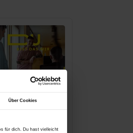
-COBURG
ofsplatz
 Coburg
Über Cookies
 96-13125
l anzeigen
ngsjahr
 für dich. Du hast vielleicht