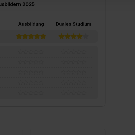
usbildern 2025
ung zur Übermittlung deiner Daten in die USA (Art. 49 Abs. 1 S. 
enes Datenschutzniveau (EuGH – Schrems II). Du kannst die von 
e Zukunft ganz oder teilweise über unsere Datenschutzerklärung 
Ausbildung
Duales Studium
widerrufen. Weitere Informationen zu den einzelnen Cookies find
formationen:
Datenschutzerklärung
,
Impressum
.