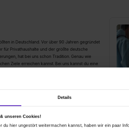
ßten in Deutschland. Vor über 90 Jahren gegründet
er für Privathaushalte und der größte deutsche
herungen, hat bei uns schon Tradition. Genau wie
chen Ziele erreichen kannst. Bei uns kannst du eine
rdem bieten wir dir eine ganze Reihe attraktiver
ickeln – und immer wieder neue Möglichkeiten zu
HUK
nzählige berufliche Möglichkeiten. Voller Chancen,
Bahnh
cht nur in Coburg, sondern in ganz Deutschland.
96450
Details
09561
E-Mai
 & unseren Cookies!
UK rund 120 Auszubildende und Studierende
Gründu
s: Ihr seid unsere Nachwuchstalente und damit einer
 du hier ungestört weitermachen kannst, haben wir ein paar Infos
1933