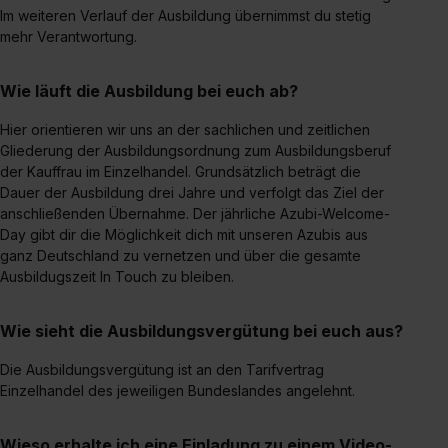
angemessenes Datenschutzniveau (EuGH – Schrems
Im weiteren Verlauf der Ausbildung übernimmst du stetig
mehr Verantwortung.
II). Du kannst die von dir erteilte Einwilligung jederzeit mit
Wirkung für die Zukunft ganz oder teilweise über unsere
Datenschutzerklärung unter dem Punkt „Datenschutz-
Wie läuft die Ausbildung bei euch ab?
Einstellungen“ widerrufen. Weitere Informationen zu den
Hier orientieren wir uns an der sachlichen und zeitlichen
einzelnen Cookies findest du durch Klick auf „Details
Gliederung der Ausbildungsordnung zum Ausbildungsberuf
zeigen“. Weitere Informationen:
Datenschutzerklärung
,
der Kauffrau im Einzelhandel. Grundsätzlich beträgt die
Impressum
.
Dauer der Ausbildung drei Jahre und verfolgt das Ziel der
anschließenden Übernahme. Der jährliche Azubi-Welcome-
Day gibt dir die Möglichkeit dich mit unseren Azubis aus
ganz Deutschland zu vernetzen und über die gesamte
Ausbildugszeit In Touch zu bleiben.
Wie sieht die Ausbildungsvergütung bei euch aus?
Die Ausbildungsvergütung ist an den Tarifvertrag
Einzelhandel des jeweiligen Bundeslandes angelehnt.
Wieso erhalte ich eine Einladung zu einem Video-