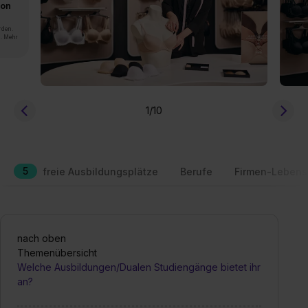
von
rden.
n. Mehr
1
/10
5
freie Ausbildungsplätze
Berufe
Firmen-Lebens
nach oben
Themenübersicht
Welche Ausbildungen/Dualen Studiengänge bietet ihr
an?