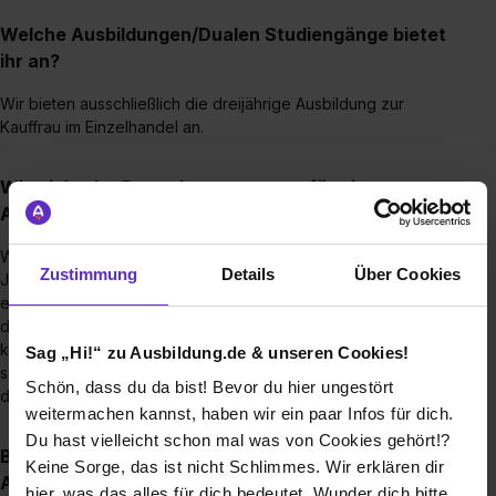
Welche Ausbildungen/Dualen Studiengänge bietet
ihr an?
Wir bieten ausschließlich die dreijährige Ausbildung zur
Kauffrau im Einzelhandel an.
Wie sieht der Bewerbungsprozess für eine
Ausbildungsstelle bei euch aus?
Wir haben alle offenen Ausbildungsplätze auf unserer
Zustimmung
Details
Über Cookies
Jobsite ausgeschrieben. Du kannst deinen Lebenslauf ganz
einfach über unser Online-Formular einreichen. Kurz nach
deiner Bewerbung erhältst du eine Einladung zu einem
kurzen Video-Interview von uns. Unsere Storemanagerin
Sag „Hi!“ zu Ausbildung.de & unseren Cookies!
schaut sich dann deine vollständige Bewerbung an und lädt
Schön, dass du da bist! Bevor du hier ungestört
dich zu einem persönlichen Interview ein.
weitermachen kannst, haben wir ein paar Infos für dich.
Du hast vielleicht schon mal was von Cookies gehört!?
Bis wann muss man sich für einen
Keine Sorge, das ist nicht Schlimmes. Wir erklären dir
Ausbildungsplatz bewerben?
hier, was das alles für dich bedeutet. Wunder dich bitte