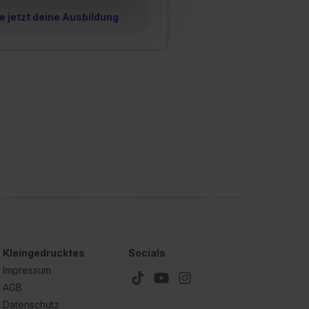
hl erlauben“. Die
 jetzt deine Ausbildung
cial Media und Marketing“
1 lit. a) DS-GVO). Die USA
dir erteilte Einwilligung
unter dem Punkt
est du durch Klick auf
Kleingedrucktes
Socials
Impressum
AGB
Datenschutz