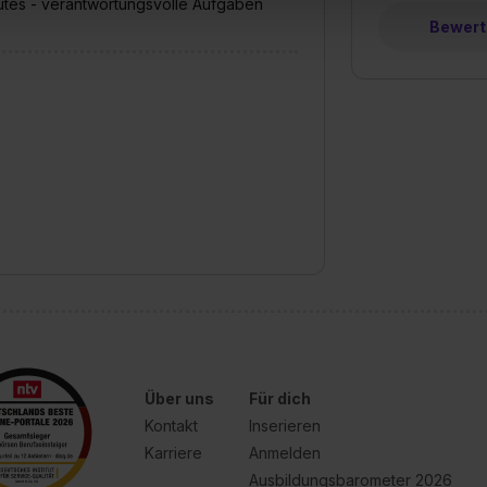
 gutes - verantwortungsvolle Aufgaben
 triff deine Auswahl über die Checkboxen und klick auf „Auswa
Bewerte
 von Cookies der Kategorien „Präferenzen“, „Statistiken“ und „So
ung zur Übermittlung deiner Daten in die USA (Art. 49 Abs. 1 S. 
enes Datenschutzniveau (EuGH – Schrems II). Du kannst die von 
e Zukunft ganz oder teilweise über unsere Datenschutzerklärung 
widerrufen. Weitere Informationen zu den einzelnen Cookies find
formationen:
Datenschutzerklärung
,
Impressum
.
Über uns
Für dich
Kontakt
Inserieren
Karriere
Anmelden
Ausbildungsbarometer 2026