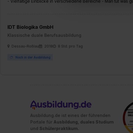
- Vielfältige Einblicke in verschiedene Bereiche - Man tut was
Verwendungszwecke zulassen,
Einwilligung zur Platzierung
umfasst hierbei die Einwillig
verfügen über kein angemess
IDT Biologika GmbH
jederzeit mit Wirkung für di
Klassische duale Berufsausbildung
„Datenschutz-Einstellungen“ 
„Details zeigen“. Weitere In
Dessau-Roßlau
2018
8 Std. pro Tag
Noch in der Ausbildung
Ausbildung.de ist eines der führenden
Portale für
Ausbildung, duales Studium
und
Schülerpraktikum.