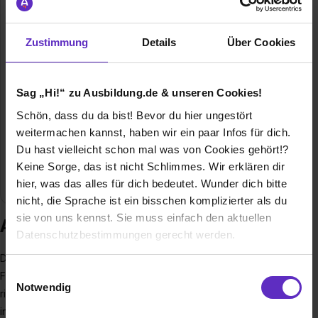
iglo GmbH
Aeckern 1
Zustimmung
Details
Über Cookies
48734 Reken
02864 82246
E-Mail anzeigen
Sag „Hi!“ zu Ausbildung.de & unseren Cookies!
Gründungsjahr
1963
Schön, dass du da bist! Bevor du hier ungestört
weitermachen kannst, haben wir ein paar Infos für dich.
Mitarbeiter
500
Du hast vielleicht schon mal was von Cookies gehört!?
Keine Sorge, das ist nicht Schlimmes. Wir erklären dir
Branche
Lebensmittel
hier, was das alles für dich bedeutet. Wunder dich bitte
nicht, die Sprache ist ein bisschen komplizierter als du
sie von uns kennst. Sie muss einfach den aktuellen
Ausbildung bei iglo GmbH
Datenschutzbestimmungen gerecht werden.
Die iglo GmbH – ja genau, die mit dem Spinat und den
Die Nutzung von Cookies auf Ausbildung.de
Einwilligungsauswahl
Fischstäbchen – gehört zu den Top Playern, wenn’s um
Notwendig
richtig gute Tiefkühlprodukte geht. Als Teil der
Wir verwenden Cookies zur technischen Funktion
internationalen Nomad Foods Familie produzieren wir in