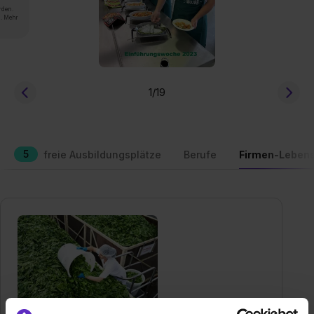
rden.
n. Mehr
1
/19
5
freie Ausbildungsplätze
Berufe
Firmen-Lebens