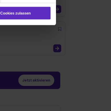
e (ausgenommen „Notwendig“)
st du auch damit
Cookies zulassen
gezeigt und hierfür
ermittelt werden. Eine
Willst du nur bestimmte
hl erlauben“. Die
cial Media und Marketing“
1 lit. a) DS-GVO). Die USA
dir erteilte Einwilligung
unter dem Punkt
est du durch Klick auf
Jetzt aktivieren