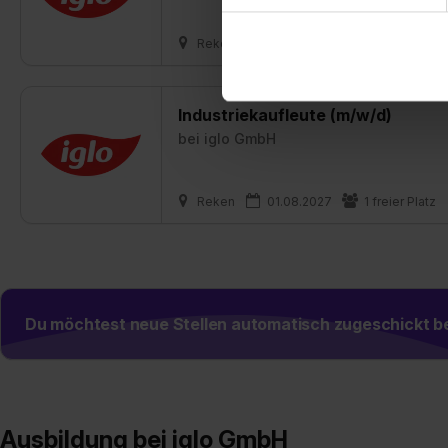
dem Setzen der Cookies und
zu. . In diesem Fall sowie b
Reken
01.08.2027
1 freier Platz
einverstanden, dass dir nach
erforderliche personenbezoge
Industriekaufleute (m/w/d)
Erlaubnis hierfür kannst du a
bei
iglo GmbH
Verwendungszwecke zulassen,
Einwilligung zur Platzierung
umfasst hierbei die Einwillig
Reken
01.08.2027
1 freier Platz
verfügen über kein angemess
jederzeit mit Wirkung für di
„Datenschutz-Einstellungen“ 
„Details zeigen“. Weitere In
Du möchtest neue Stellen automatisch zugeschickt
Ausbildung bei iglo GmbH