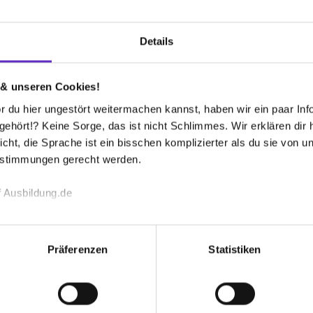
r Platz
Details
 & unseren Cookies!
 du hier ungestört weitermachen kannst, haben wir ein paar Infos
hört!? Keine Sorge, das ist nicht Schlimmes. Wir erklären dir hi
icht, die Sprache ist ein bisschen komplizierter als du sie von 
estimmungen gerecht werden.
k (m/w/d)
 Ausbildung.de
echnischen Funktion unserer Webseite („Notwendig“), um von di
lungen zu speichern ( „Präferenzen“), die Zugriffe auf unsere We
Präferenzen
Statistiken
ionen zu deiner Verwendung unserer Website an unsere Partner f
und um Inhalte und Anzeigen zu personalisieren („Social Media 
tegration (m/w/d) (duales Studium möglich)
tionen möglicherweise mit weiteren Daten zusammen, die du ihnen
g der Dienste gesammelt haben. Durch Klick auf den Button „C