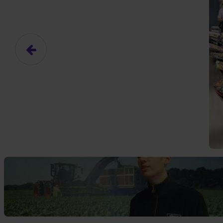
Das hier ist ein Platzhalter für
frei.
Ja, ich erlaube die ext
Ich bin damit einverstanden, dass
an Drittplattformen übermittelt werd