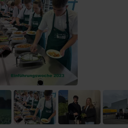
 Video-Content von YouTube. Neugierig? Dann schalte die Inhalte jetzt
ernen Inhalte von YouTube.
 mir die externen Inhalte angezeigt werden. Personenbezogene Daten könne
en. Mehr Infos gibt es in der
Datenschutzerklärung
.