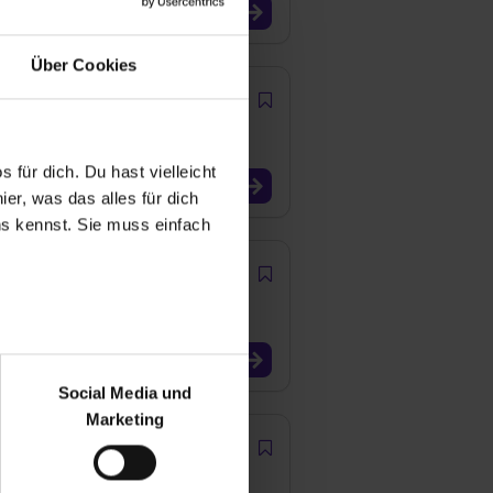
Über Cookies
 für dich. Du hast vielleicht
er, was das alles für dich
uns kennst. Sie muss einfach
r bei Benutzung der
bseite zu analysieren
Social Media und
ür soziale Medien, Werbung
Marketing
und Marketing“). Unsere
 bereitgestellt hast oder die
ookies zulassen“ stimmst du