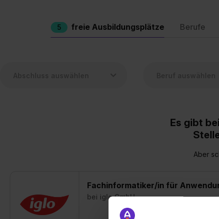
freie Ausbildungsplätze
Berufe
5
Es gibt b
Stell
Aber sc
Fachinformatiker/in für Anwendu
bei
iglo GmbH