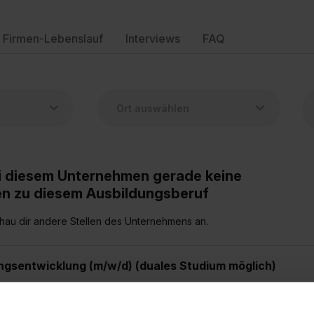
Firmen-Lebenslauf
Interviews
FAQ
ei diesem Unternehmen gerade keine
en zu diesem Ausbildungsberuf
hau dir andere Stellen des Unternehmens an.
ngsentwicklung (m/w/d) (duales Studium möglich)