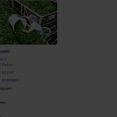
 GmbH
rn 1
4 Reken
4 82246
l anzeigen
ngsjahr
iter
e