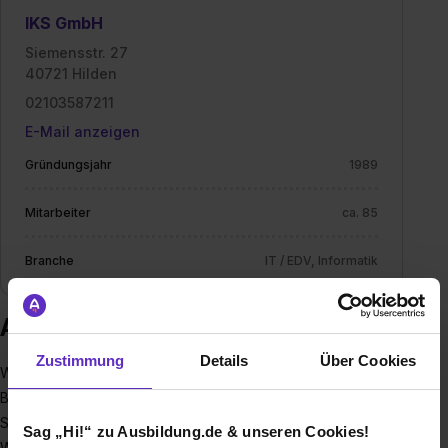
IKS GmbH
Siemensstr. 27
40721 Hilden
02103587211
E-Mail anzeigen
Gründungsjahr
1989
Mitarbeiter
ca. 85
Branche
IT / EDV, Informatik
Ausbildung bei IKS GmbH
Zustimmung
Details
Über Cookies
Wir, die IKS GmbH konzipieren Business-Software für alle
Branchen und Unternehmensstrukturen. Wenn
Standardsoftware an Grenzen stößt, kommen wir ins Spiel.
Sag „Hi!“ zu Ausbildung.de & unseren Cookies!
Wir entwickeln Software nach Maß – individuell und