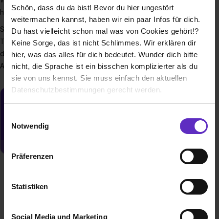
Schön, dass du da bist! Bevor du hier ungestört
herstellerunabhängig für alle unsere Auftraggebenden.
weitermachen kannst, haben wir ein paar Infos für dich.
Seit 1989 beraten, entwickeln und coachen wir mit ca.85
Du hast vielleicht schon mal was von Cookies gehört!?
Teammitgliedern. Tätig sind wir hauptsächlich regional, weil
Keine Sorge, das ist nicht Schlimmes. Wir erklären dir
der persönliche Bezug von Mitarbeitenden und
hier, was das alles für dich bedeutet. Wunder dich bitte
Auftraggebenden bei uns einen hohen Stellenwert hat.
nicht, die Sprache ist ein bisschen komplizierter als du
sie von uns kennst. Sie muss einfach den aktuellen
Datenschutzbestimmungen gerecht werden.
Du möchtest neue Stellen automatisch
Die Nutzung von Cookies auf Ausbildung.de
zugeschickt bekommen?
Einwilligungsauswahl
Notwendig
Jetzt aktivieren
Wir verwenden Cookies zur technischen Funktion
unserer Webseite („Notwendig“), um von dir bei
Präferenzen
Benutzung der Webseite getroffenen Einstellungen zu
speichern ( „Präferenzen“), die Zugriffe auf unsere
Webseite zu analysieren („Statistiken“), um
Statistiken
Informationen zu deiner Verwendung unserer Website an
unsere Partner für soziale Medien, Werbung und
Social Media und Marketing
Analysen weiterzugeben und um Inhalte und Anzeigen zu