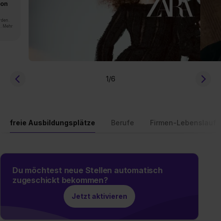
von
rden.
n. Mehr
1
/6
freie Ausbildungsplätze
Berufe
Firmen-Lebenslauf
Du möchtest neue Stellen automatisch
zugeschickt bekommen?
Jetzt aktivieren