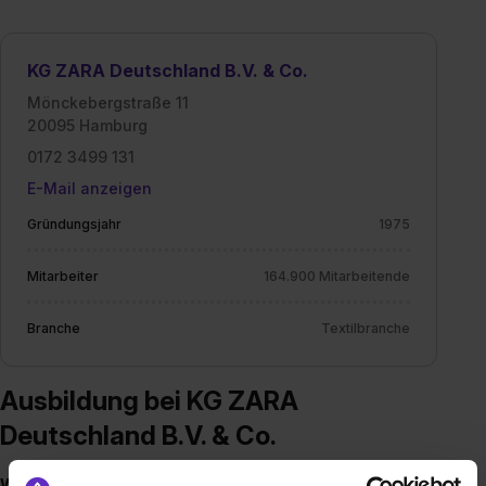
KG ZARA Deutschland B.V. & Co.
Mönckebergstraße 11
20095 Hamburg
0172 3499 131
E-Mail anzeigen
Gründungsjahr
1975
Mitarbeiter
164.900 Mitarbeitende
Branche
Textilbranche
Ausbildung bei KG ZARA
Deutschland B.V. & Co.
WE ARE A FAMILY OF BRANDS THAT CELEBRATE STYLE,