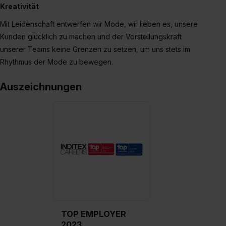
erforderliche personenbezogene Daten an Social Media
Kreativität
Dienste, ggfs. mit Sitz in den USA, übermittelt werden.
Mit Leidenschaft entwerfen wir Mode, wir lieben es, unsere
Eine Erlaubnis hierfür kannst du auch später noch im
Kunden glücklich zu machen und der Vorstellungskraft
Einzelfall bei dem jeweiligen Inhalt erteilen. Willst du nur
unserer Teams keine Grenzen zu setzen, um uns stets im
bestimmte Verwendungszwecke zulassen, triff deine
Rhythmus der Mode zu bewegen.
Auswahl über die Checkboxen und klick auf „Auswahl
erlauben“. Die Einwilligung zur Platzierung von Cookies
Auszeichnungen
der Kategorien „Präferenzen“, „Statistiken“ und „Social
Media und Marketing“ umfasst hierbei die Einwilligung
zur Übermittlung deiner Daten in die USA (Art. 49 Abs. 1
S. 1 lit. a) DS-GVO). Die USA verfügen über kein
angemessenes Datenschutzniveau (EuGH – Schrems
II). Du kannst die von dir erteilte Einwilligung jederzeit mit
Wirkung für die Zukunft ganz oder teilweise über unsere
Datenschutzerklärung unter dem Punkt „Datenschutz-
Einstellungen“ widerrufen. Weitere Informationen zu den
einzelnen Cookies findest du durch Klick auf „Details
zeigen“. Weitere Informationen:
Datenschutzerklärung
,
TOP EMPLOYER
Impressum
.
2023