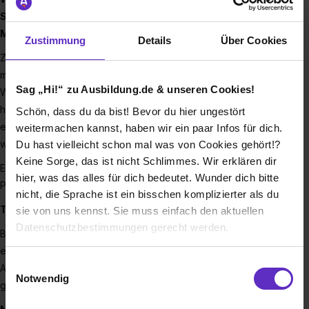
SELF-EXPRESSION AND THE POWER OF FASHION TO
MAKE A CHANGE.
Zustimmung
Details
Über Cookies
Zara, Bershka, Massimo Dutti- diese und andere Marken
machen Inditex zu einem der größten Modekonzerne der
Sag „Hi!“ zu Ausbildung.de & unseren Cookies!
Welt. Inditex wurde mit dem Ziel gegründet modische und
hochwertige Kleidung für Menschen herzustellen. Jeder
Schön, dass du da bist! Bevor du hier ungestört
einzelne der mehr als 164.900 Mitarbeiter von Inditex ist
weitermachen kannst, haben wir ein paar Infos für dich.
wichtig für den Erfolg des Unternehmens.
Du hast vielleicht schon mal was von Cookies gehört!?
Keine Sorge, das ist nicht Schlimmes. Wir erklären dir
Ein Teil von Inditex zu seien zeichnet sich durch folgende
hier, was das alles für dich bedeutet. Wunder dich bitte
Punkte aus:
nicht, die Sprache ist ein bisschen komplizierter als du
Teamarbeit
sie von uns kennst. Sie muss einfach den aktuellen
Datenschutzbestimmungen gerecht werden.
Bei Inditex glauben wir an die Stärke der Menschen. Unsere
erreichten Ziele sind das Ergebnis der außergewöhnlichen
Die Nutzung von Cookies auf Ausbildung.de
Einwilligungsauswahl
Arbeit, die unsere Teams täglich leisten. Wir wachsen
Notwendig
gemeinsam.
Wir verwenden Cookies zur technischen Funktion