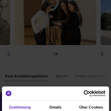
1
/8
freie Ausbildungsplätze
Berufe
Firmen-Lebenslauf
Du möchtest neue Stellen automatisch
zugeschickt bekommen?
Zustimmung
Details
Über Cookies