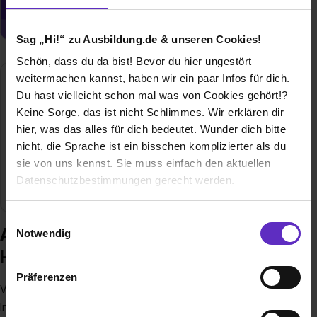
Jetzt aktivieren
Sag „Hi!“ zu Ausbildung.de & unseren Cookies!
Schön, dass du da bist! Bevor du hier ungestört
weitermachen kannst, haben wir ein paar Infos für dich.
Industrie- und Handelskammer zu Kiel (IHK)
Du hast vielleicht schon mal was von Cookies gehört!?
Bergstraße 2
Keine Sorge, das ist nicht Schlimmes. Wir erklären dir
24103 Kiel
hier, was das alles für dich bedeutet. Wunder dich bitte
0431-5194299
nicht, die Sprache ist ein bisschen komplizierter als du
sie von uns kennst. Sie muss einfach den aktuellen
E-Mail anzeigen
Datenschutzbestimmungen gerecht werden.
Mitarbeiter
150
Die Nutzung von Cookies auf Ausbildung.de
Einwilligungsauswahl
Ausbildung bei Industrie- und
Notwendig
Wir verwenden Cookies zur technischen Funktion
Handelskammer zu Kiel (IHK)
unserer Webseite („Notwendig“), um von dir bei
Präferenzen
Benutzung der Webseite getroffenen Einstellungen zu
Von der Ostsee bis an die Elbe vertritt die IHK zu Kiel die
speichern ( „Präferenzen“), die Zugriffe auf unsere
Interessen von 72.000 gewerbetreibenden
Webseite zu analysieren („Statistiken“), um