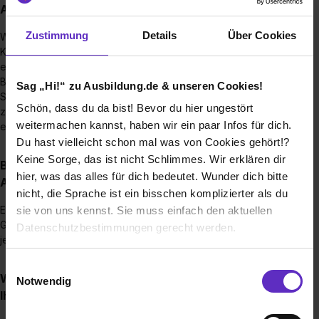
Ausbildungsstelle bei Ihnen aus?
Zustimmung
Details
Über Cookies
Wir freuen uns über Bewerbungen auf unserem
Karriereportal https://www.rentokil-initial.de/. Aus den
eingegangenen Bewerbungen suchen wir geeignete
Bewerber aus, die dann zu einem Vorstellungsgespräch am
Sag „Hi!“ zu Ausbildung.de & unseren Cookies!
Standort eingeladen werden. Wenn möglich, laden wir den
Schön, dass du da bist! Bevor du hier ungestört
zukünftigen Bewerber gerne auch zu einem Schnuppertag
weitermachen kannst, haben wir ein paar Infos für dich.
ein.
Du hast vielleicht schon mal was von Cookies gehört!?
Keine Sorge, das ist nicht Schlimmes. Wir erklären dir
Bis wann muss man sich für einen
hier, was das alles für dich bedeutet. Wunder dich bitte
Ausbildungsplatz bewerben?
nicht, die Sprache ist ein bisschen komplizierter als du
Es gibt keine fixen Deadlines für eine Bewerbung bei uns.
sie von uns kennst. Sie muss einfach den aktuellen
Grundsätzlich stellen wir die Azubis zum 01.08./01.09. eines
Datenschutzbestimmungen gerecht werden.
jeden Jahres ein.
Die Nutzung von Cookies auf Ausbildung.de
Einwilligungsauswahl
Wie viele Ausbildungsstellen werden jährlich bei
Notwendig
Ihnen ausgeschrieben?
Wir verwenden Cookies zur technischen Funktion
unserer Webseite („Notwendig“), um von dir bei