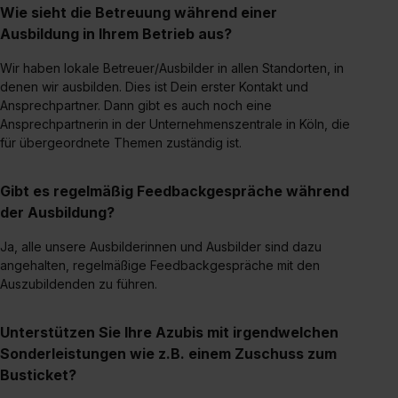
Wie sieht die Betreuung während einer
Dienste, ggfs. mit Sitz in den USA, übermittelt werden.
Ausbildung in Ihrem Betrieb aus?
Eine Erlaubnis hierfür kannst du auch später noch im
Einzelfall bei dem jeweiligen Inhalt erteilen. Willst du nur
Wir haben lokale Betreuer/Ausbilder in allen Standorten, in
bestimmte Verwendungszwecke zulassen, triff deine
denen wir ausbilden. Dies ist Dein erster Kontakt und
Ansprechpartner. Dann gibt es auch noch eine
Auswahl über die Checkboxen und klick auf „Auswahl
Ansprechpartnerin in der Unternehmenszentrale in Köln, die
erlauben“. Die Einwilligung zur Platzierung von Cookies
für übergeordnete Themen zuständig ist.
der Kategorien „Präferenzen“, „Statistiken“ und „Social
Media und Marketing“ umfasst hierbei die Einwilligung
Gibt es regelmäßig Feedbackgespräche während
zur Übermittlung deiner Daten in die USA (Art. 49 Abs. 1
der Ausbildung?
S. 1 lit. a) DS-GVO). Die USA verfügen über kein
angemessenes Datenschutzniveau (EuGH – Schrems
Ja, alle unsere Ausbilderinnen und Ausbilder sind dazu
II). Du kannst die von dir erteilte Einwilligung jederzeit mit
angehalten, regelmäßige Feedbackgespräche mit den
Wirkung für die Zukunft ganz oder teilweise über unsere
Auszubildenden zu führen.
Datenschutzerklärung unter dem Punkt „Datenschutz-
Einstellungen“ widerrufen. Weitere Informationen zu den
Unterstützen Sie Ihre Azubis mit irgendwelchen
einzelnen Cookies findest du durch Klick auf „Details
Sonderleistungen wie z.B. einem Zuschuss zum
zeigen“. Weitere Informationen:
Datenschutzerklärung
,
Busticket?
Impressum
.