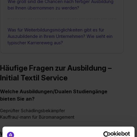
Wie groß sind die Chancen nach fertiger Ausbildung
bei Ihnen übernommen zu werden?
Was für Weiterbildungsmöglichkeiten gibt es für
Auszubildende in Ihrem Unternehmen? Wie sieht ein
typischer Karriereweg aus?
Häufige Fragen zur Ausbildung –
Initial Textil Service
Welche Ausbildungen/Dualen Studiengänge
bieten Sie an?
Geprüfter Schädlingsbekämpfer
Kauffrau/-mann für Büromanagement
Wie sieht der Bewerbungsprozess für eine