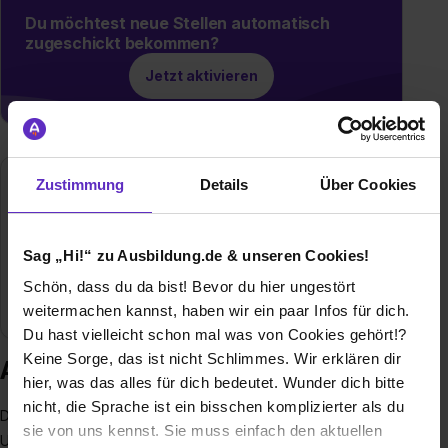
Du möchtest neue Stellen automatisch
zugeschickt bekommen?
Jetzt aktivieren
Zustimmung
Details
Über Cookies
INOPHA GmbH
Genshagener Straße 37a
14974 Ludwigsfelde
Sag „Hi!“ zu Ausbildung.de & unseren Cookies!
E-Mail anzeigen
Schön, dass du da bist! Bevor du hier ungestört
Branche
Pharma / Chemie
weitermachen kannst, haben wir ein paar Infos für dich.
Du hast vielleicht schon mal was von Cookies gehört!?
Keine Sorge, das ist nicht Schlimmes. Wir erklären dir
Ausbildung bei INOPHA GmbH
hier, was das alles für dich bedeutet. Wunder dich bitte
nicht, die Sprache ist ein bisschen komplizierter als du
Die INOPHA GmbH ist ein erfolgreiches, mittelständisches
sie von uns kennst. Sie muss einfach den aktuellen
Unternehmen für die Herstellung und den Vertrieb von