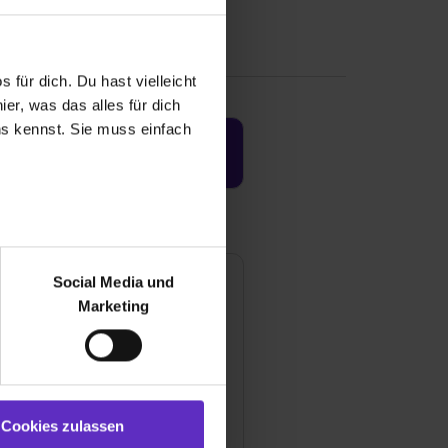
 für dich. Du hast vielleicht
er, was das alles für dich
uns kennst. Sie muss einfach
Jetzt aktivieren
r bei Benutzung der
bseite zu analysieren
Social Media und
ür soziale Medien, Werbung
Marketing
und Marketing“). Unsere
 bereitgestellt hast oder die
ookies zulassen“ stimmst du
e (ausgenommen „Notwendig“)
st du auch damit
Cookies zulassen
gezeigt und hierfür