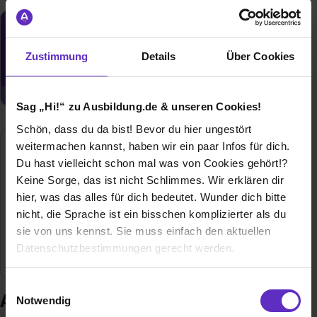
Du möchtest neue Stellen automatisch
zugeschickt bekommen?
Zustimmung
Details
Über Cookies
Jetzt aktivieren
Sag „Hi!“ zu Ausbildung.de & unseren Cookies!
Schön, dass du da bist! Bevor du hier ungestört
weitermachen kannst, haben wir ein paar Infos für dich.
Intersurgical Beatmungsprodukte GmbH
Du hast vielleicht schon mal was von Cookies gehört!?
Siegburger Str. 39
Keine Sorge, das ist nicht Schlimmes. Wir erklären dir
53757 Sankt Augustin
hier, was das alles für dich bedeutet. Wunder dich bitte
02241-25690
nicht, die Sprache ist ein bisschen komplizierter als du
E-Mail anzeigen
sie von uns kennst. Sie muss einfach den aktuellen
Datenschutzbestimmungen gerecht werden.
Gründungsjahr
1994
Die Nutzung von Cookies auf Ausbildung.de
Einwilligungsauswahl
Ausbildung bei Intersurgical
Notwendig
Wir verwenden Cookies zur technischen Funktion