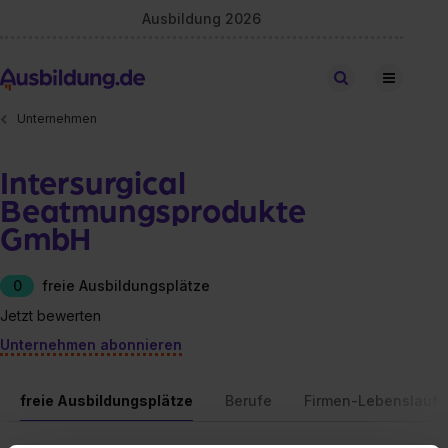
Ausbildung 2026
Stellen finden
Unternehmen
Intersurgical
Beatmungsprodukte
GmbH
0
freie Ausbildungsplätze
Jetzt bewerten
Unternehmen abonnieren
freie Ausbildungsplätze
Berufe
Firmen-Lebenslauf