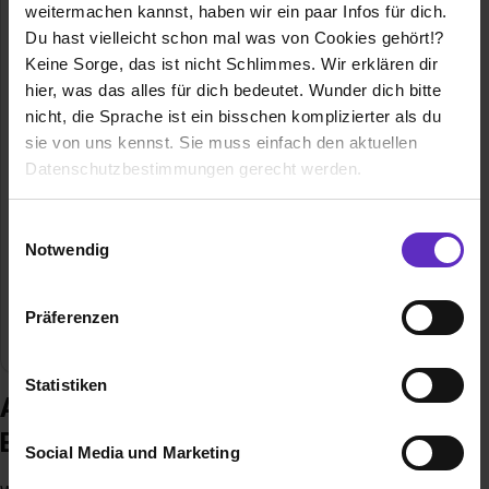
65428 Rüsselsheim am Main
weitermachen kannst, haben wir ein paar Infos für dich.
Du hast vielleicht schon mal was von Cookies gehört!?
+49 (6142) 899-228
Keine Sorge, das ist nicht Schlimmes. Wir erklären dir
E-Mail anzeigen
hier, was das alles für dich bedeutet. Wunder dich bitte
Gründungsjahr
1986
nicht, die Sprache ist ein bisschen komplizierter als du
sie von uns kennst. Sie muss einfach den aktuellen
Mitarbeiter
480
Datenschutzbestimmungen gerecht werden.
Umsatz
56,6 Mio Euro
Die Nutzung von Cookies auf Ausbildung.de
Einwilligungsauswahl
Notwendig
Branche
Dienstleistung, Elektro/Elektronik, Handwerk,
Wir verwenden Cookies zur technischen Funktion
Marketing / Werbung / PR, Maschinen- /
unserer Webseite („Notwendig“), um von dir bei
Anlagenbau, Metallverarbeitung, Büro,
Präferenzen
Benutzung der Webseite getroffenen Einstellungen zu
Ingenieurdienstleistungen, Industrietechnik
speichern ( „Präferenzen“), die Zugriffe auf unsere
Webseite zu analysieren („Statistiken“), um
Statistiken
Ausbildung bei invenio GmbH
Informationen zu deiner Verwendung unserer Website an
unsere Partner für soziale Medien, Werbung und
Engineering Services
Social Media und Marketing
Analysen weiterzugeben und um Inhalte und Anzeigen zu
personalisieren („Social Media und Marketing“). Unsere