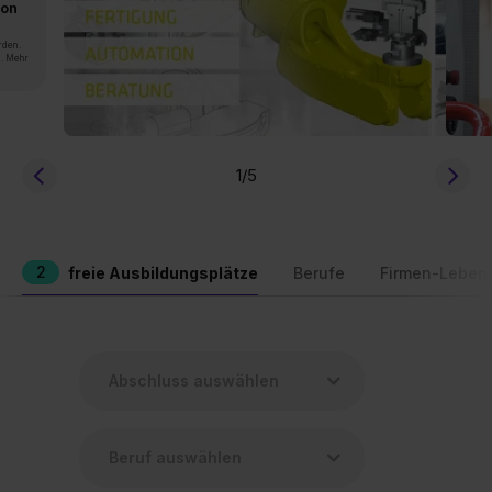
von
rden.
n. Mehr
1
/5
2
freie Ausbildungsplätze
Berufe
Firmen-Leben