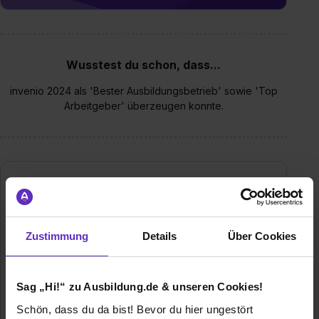
Wusstest du schon, dass...
invenio 2024 als 'Bester Ausbildungsbetrieb' sowie 'Top
Arbeitgeber' überzeugen konnte.
Zustimmung
Details
Über Cookies
Sag „Hi!“ zu Ausbildung.de & unseren Cookies!
invenio GmbH Engineering Services
Schön, dass du da bist! Bevor du hier ungestört
Eisenstraße 9