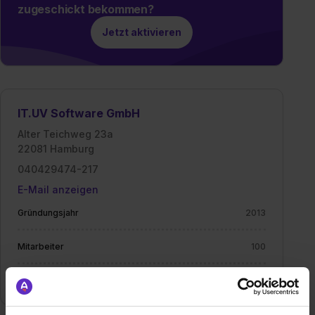
zugeschickt bekommen?
Jetzt aktivieren
IT.UV Software GmbH
Alter Teichweg 23a
22081 Hamburg
040429474-217
E-Mail anzeigen
Gründungsjahr
2013
Mitarbeiter
100
Branche
Beratung, Dienstleistung, IT / EDV