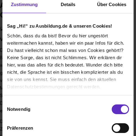
Ausbildung bei IT.UV Software
Zustimmung
Details
Über Cookies
GmbH
Sag „Hi!“ zu Ausbildung.de & unseren Cookies!
💻💡
Schön, dass du da bist! Bevor du hier ungestört
Viel Raum für Kompetenz und Charakter // IT.UV
weitermachen kannst, haben wir ein paar Infos für dich.
Die IT.UV Software GmbH ist ein IT-Lösungshaus und
Du hast vielleicht schon mal was von Cookies gehört!?
Keine Sorge, das ist nicht Schlimmes. Wir erklären dir
Beratungsunternehmen mit Sitz in Hamburg. Hier entwickeln
hier, was das alles für dich bedeutet. Wunder dich bitte
wir mit Leidenschaft komplexe Softwarelösungen für die
nicht, die Sprache ist ein bisschen komplizierter als du
gesetzliche Unfallversicherung. Wir entwickeln Software
sie von uns kennst. Sie muss einfach den aktuellen
vollständig modellgetrieben und plattformunabhängig. Aus
Datenschutzbestimmungen gerecht werden.
Modellen generieren wir nahezu 100 % des gesamten
Software-Codes für unsere anspruchsvollen Anwendungen.
Die Nutzung von Cookies auf Ausbildung.de
Die hierfür verwendeten Frameworks entwickeln wir mit
Einwilligungsauswahl
Notwendig
einem kompetenten Team seit jeher selbst.
Wir verwenden Cookies zur technischen Funktion
Das Umfeld gesetzlicher Unfallversicherungen ist unser
unserer Webseite („Notwendig“), um von dir bei
Präferenzen
Zuhause, hier kennen wir uns aus. Als beratende Partnerin
Benutzung der Webseite getroffenen Einstellungen zu