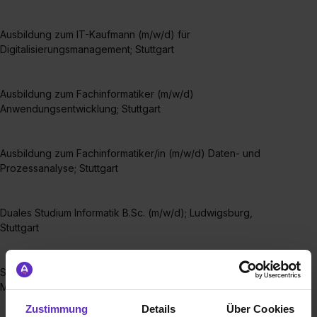
Ausbildung zum IT-Kaufmann (m/w/d) für
Digitalisierungsmanagement; Stuttgart
Ausbildung zum Fachinformatiker (m/w/d)
Anwendungsentwicklung; Stuttgart
Ausbildung zum Fachinformatiker/in (m/w/d) Daten- und
Prozessanalyse; Stuttgart
Duales Studium Informatik B.Sc. (m/w/d); Ludwigsburg,
Stuttgart
Studium zum Bachelor of Arts BWL - Digital Business
Management (m/w/d); Ludwigsburg, Stuttgart
Zustimmung
Details
Über Cookies