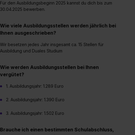
Für den Ausbildungsbeginn 2025 kannst du dich bis zum
Einzelfall bei dem jeweiligen Inhalt erteilen. Willst du nur
30.04.2025 bewerben.
bestimmte Verwendungszwecke zulassen, triff deine
Auswahl über die Checkboxen und klick auf „Auswahl
erlauben“. Die Einwilligung zur Platzierung von Cookies
Wie viele Ausbildungsstellen werden jährlich bei
der Kategorien „Präferenzen“, „Statistiken“ und „Social
Ihnen ausgeschrieben?
Media und Marketing“ umfasst hierbei die Einwilligung
Wir besetzen jedes Jahr insgesamt ca. 15 Stellen für
zur Übermittlung deiner Daten in die USA (Art. 49 Abs. 1
Ausbildung und Duales Studium
S. 1 lit. a) DS-GVO). Die USA verfügen über kein
angemessenes Datenschutzniveau (EuGH – Schrems
Wie werden Ausbildungsstellen bei Ihnen
II). Du kannst die von dir erteilte Einwilligung jederzeit mit
vergütet?
Wirkung für die Zukunft ganz oder teilweise über unsere
Datenschutzerklärung unter dem Punkt „Datenschutz-
1. Ausbildungsjahr: 1.289 Euro
Einstellungen“ widerrufen. Weitere Informationen zu den
einzelnen Cookies findest du durch Klick auf „Details
2. Ausbildungsjahr: 1.390 Euro
zeigen“. Weitere Informationen:
Datenschutzerklärung
,
Impressum
.
3. Ausbildungsjahr: 1.502 Euro
Brauche ich einen bestimmten Schulabschluss,