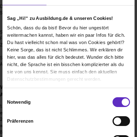
Duales Studium Informatik B.Sc. (m/w/d); Ludwigsburg,
Stuttgart
Sag „Hi!“ zu Ausbildung.de & unseren Cookies!
Schön, dass du da bist! Bevor du hier ungestört
Studium zum Bachelor of Arts Betriebswirtschaftslehre,
weitermachen kannst, haben wir ein paar Infos für dich.
Fachrichtung Wirtschaftsinformatik (m/w/d), Schwalmstadt-
Du hast vielleicht schon mal was von Cookies gehört!?
Ziegenhain
Keine Sorge, das ist nicht Schlimmes. Wir erklären dir
hier, was das alles für dich bedeutet. Wunder dich bitte
Studium zum Bachelor of Science Wirtschaftsinformatik -
Application Management (m/w/d); Ludwigsburg, Stuttgart
nicht, die Sprache ist ein bisschen komplizierter als du
sie von uns kennst. Sie muss einfach den aktuellen
Datenschutzbestimmungen gerecht werden.
Wie sieht der Bewerbungsprozess für eine
Die Nutzung von Cookies auf Ausbildung.de
Ausbildungsstelle bei Ihnen aus?
Einwilligungsauswahl
Notwendig
1. Sie finden eine geeignete Stelle auf unserer Website oder
Wir verwenden Cookies zur technischen Funktion
einem anderen Portal wie zum Beispiel ausbildung.de.
unserer Webseite („Notwendig“), um von dir bei
2. Für die Bewerbung werden folgende Unterlagen benötigt,
Präferenzen
Benutzung der Webseite getroffenen Einstellungen zu
welche Sie vorab vorbereiten sollten: Anschreiben /
speichern ( „Präferenzen“), die Zugriffe auf unsere
Bewerbungsschreiben, aktuellen Lebenslauf, letzte 3