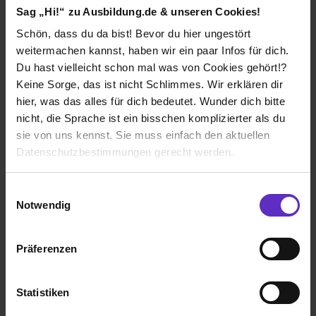
Sag „Hi!“ zu Ausbildung.de & unseren Cookies!
Schön, dass du da bist! Bevor du hier ungestört
weitermachen kannst, haben wir ein paar Infos für dich.
Ich würde diese Firma
Du hast vielleicht schon mal was von Cookies gehört!?
weiterempfehlen!
Keine Sorge, das ist nicht Schlimmes. Wir erklären dir
hier, was das alles für dich bedeutet. Wunder dich bitte
nicht, die Sprache ist ein bisschen komplizierter als du
sie von uns kennst. Sie muss einfach den aktuellen
Wie gefällt dir die Ausbildung bei deiner
Datenschutzbestimmungen gerecht werden.
Firma?
Aufgaben, die man selbständig bearbeiten kann.
Die Nutzung von Cookies auf Ausbildung.de
Einwilligungsauswahl
Gleitzeit ist auch sehr angenehm. Der Snack-Automat
Notwendig
könnte jedoch besser sein.
Wir verwenden Cookies zur technischen Funktion
unserer Webseite („Notwendig“), um von dir bei
Wie gefällt dir dein Ausbildungsberuf?
Präferenzen
Benutzung der Webseite getroffenen Einstellungen zu
selbständiges Arbeiten, aber viel sitzen und am
speichern ( „Präferenzen“), die Zugriffe auf unsere
Computer. Nicht alle Mitarbeiter sind freundlich
Webseite zu analysieren („Statistiken“), um
Statistiken
Informationen zu deiner Verwendung unserer Website an