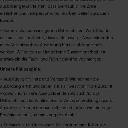
S. 1 lit. a) DS-GVO). Die USA verfügen über kein
Ausbilder gewährleisten, dass die Azubis ihre Ziele
angemessenes Datenschutzniveau (EuGH – Schrems
erreichen und ihre persönlichen Stärken weiter ausbauen
II). Du kannst die von dir erteilte Einwilligung jederzeit mit
können.
Wirkung für die Zukunft ganz oder teilweise über unsere
Datenschutzerklärung unter dem Punkt „Datenschutz-
• Karrierechancen im eigenen Unternehmen: Wir bilden für
Einstellungen“ widerrufen. Weitere Informationen zu den
uns aus – das bedeutet, dass viele unserer Auszubildenden
einzelnen Cookies findest du durch Klick auf „Details
nach Abschluss ihrer Ausbildung bei uns übernommen
zeigen“. Weitere Informationen:
Datenschutzerklärung
,
werden. Wir setzen auf langfristige Zusammenarbeit und
Impressum
.
entwickeln die Fach- und Führungskräfte von morgen.
Unsere Philosophie:
• Ausbildung mit Herz und Verstand: Wir nehmen die
Ausbildung ernst und sehen sie als Investition in die Zukunft
– sowohl für unsere Auszubildenden als auch für das
Unternehmen. Die kontinuierliche Weiterentwicklung unserer
Ausbilder ist dabei ebenso selbstverständlich wie die enge
Begleitung und Unterstützung der Azubis.
• Teamarbeit und Innovation: Wir fördern eine Kultur der