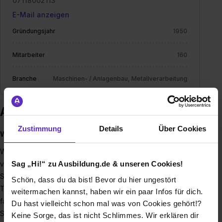
07118002113
E-Mail anzeigen
Gründungsjahr
1950
Mitarbeiter
160
Branche
Maschinen- / Anlagenbau, Metallverarbeitung
Ausbildung bei Jebens GmbH
Zustimmung
Details
Über Cookies
Wer wir sind
Wir sind Jebens, ein führender Spezialist in der Produktion
von hochpräzisen Brennteilen und einbaufertigen
Sag „Hi!“ zu Ausbildung.de & unseren Cookies!
Schweißkonstruktionen, die in Größenordnungen bis zu 160
Schön, dass du da bist! Bevor du hier ungestört
Tonnen gefertigt werden. Mit über 75 Jahren Erfahrung und
weitermachen kannst, haben wir ein paar Infos für dich.
fast 150 engagierten Mitarbeiter*innen an unseren beiden
Du hast vielleicht schon mal was von Cookies gehört!?
Standorten in Korntal-Münchingen (Raum Stuttgart) und
Keine Sorge, das ist nicht Schlimmes. Wir erklären dir