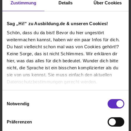
Zustimmung
Details
Über Cookies
Ich würde diese Firma
Sag „Hi!“ zu Ausbildung.de & unseren Cookies!
weiterempfehlen!
Schön, dass du da bist! Bevor du hier ungestört
weitermachen kannst, haben wir ein paar Infos für dich.
Du hast vielleicht schon mal was von Cookies gehört!?
Keine Sorge, das ist nicht Schlimmes. Wir erklären dir
hier, was das alles für dich bedeutet. Wunder dich bitte
Wie gefällt dir die Ausbildung bei deiner
Firma?
nicht, die Sprache ist ein bisschen komplizierter als du
sie von uns kennst. Sie muss einfach den aktuellen
Wir haben eine eigene Ausbildungswerkstatt, in der es
Datenschutzbestimmungen gerecht werden.
sich ausschließlich um die Azubis dreht. Die Ausbilder
sind als Ansprechpartner direkt vor Ort und bei Fragen
und Problemen gibt es immer Hilfe. Nachdem man die
Die Nutzung von Cookies auf Ausbildung.de
Einwilligungsauswahl
Grundfertigkeiten erlernt hat geht es in die Produktion,
Notwendig
wo man die verschiedenen Abteilungen und
Wir verwenden Cookies zur technischen Funktion
Werkstätten kennenlernt.
unserer Webseite („Notwendig“), um von dir bei
Präferenzen
Benutzung der Webseite getroffenen Einstellungen zu
Wie gefällt dir dein Ausbildungsberuf?
speichern ( „Präferenzen“), die Zugriffe auf unsere