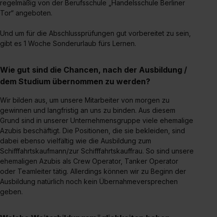
II). Du kannst die von dir erteilte Einwilligung jederzeit mit
regelmäßig von der Berufsschule „Handelsschule Berliner
Tor“ angeboten.
Wirkung für die Zukunft ganz oder teilweise über unsere
Datenschutzerklärung unter dem Punkt „Datenschutz-
Und um für die Abschlussprüfungen gut vorbereitet zu sein,
Einstellungen“ widerrufen. Weitere Informationen zu den
gibt es 1 Woche Sonderurlaub fürs Lernen.
einzelnen Cookies findest du durch Klick auf „Details
zeigen“. Weitere Informationen:
Datenschutzerklärung
,
Wie gut sind die Chancen, nach der Ausbildung /
Impressum
.
dem Studium übernommen zu werden?
Wir bilden aus, um unsere Mitarbeiter von morgen zu
gewinnen und langfristig an uns zu binden. Aus diesem
Grund sind in unserer Unternehmensgruppe viele ehemalige
Azubis beschäftigt. Die Positionen, die sie bekleiden, sind
dabei ebenso vielfältig wie die Ausbildung zum
Schifffahrtskaufmann/zur Schifffahrtskauffrau. So sind unsere
ehemaligen Azubis als Crew Operator, Tanker Operator
oder Teamleiter tätig. Allerdings können wir zu Beginn der
Ausbildung natürlich noch kein Übernahmeversprechen
geben.