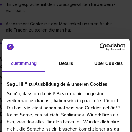
Einzelgespräche mit den vorausgewählten Bewerbern -
via Teams
Assessment Center mit der Möglichkeit unseren Azubis
alle Fragen zu stellen die man hat
Zu- oder Absage zum Ausbildungsplatz
Wie viele Auszubildende oder Dual Studierende
Zustimmung
Details
Über Cookies
stellen Sie (pro Jahr) ein?
Wir stellen pro Jahr vier Azubis ein; zwei zum 1. Februar und
zwei zum 1. August eines jeden Jahres.
Sag „Hi!“ zu Ausbildung.de & unseren Cookies!
Schön, dass du da bist! Bevor du hier ungestört
Wie ist die Ausbildung/das Duale Studium in Ihrem
weitermachen kannst, haben wir ein paar Infos für dich.
Unternehmen strukturiert? (Dauer,
Du hast vielleicht schon mal was von Cookies gehört!?
Blockunterricht, praxisintegrierend,
Keine Sorge, das ist nicht Schlimmes. Wir erklären dir
ausbildungsintegrierend)
hier, was das alles für dich bedeutet. Wunder dich bitte
nicht, die Sprache ist ein bisschen komplizierter als du