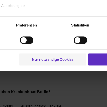
werben?
 Ausbildung.de
n ist
ganzjährig
möglich.
il und zum 1. Oktober.
echnischen Funktion unserer Webseite („Notwendig“), um von di
lungen zu speichern ( „Präferenzen“), die Zugriffe auf unsere We
Präferenzen
Statistiken
 für Radiologie beginnt zum 01. August.
ionen zu deiner Verwendung unserer Website an unsere Partner f
und um Inhalte und Anzeigen zu personalisieren („Social Media 
tionen möglicherweise mit weiteren Daten zusammen, die du ihnen
hen Krankenhaus Berlin
g der Dienste gesammelt haben. Durch Klick auf den Button „C
 der Datenverarbeitung für alle genannten Verwendungszweck
ei der separaten Aktivierung von „Social Media und Marketing“ bi
Nur notwendige Cookies
r insgesamt 23 Ausbildungsplätze an, für die
 Setzen der Cookies externe Inhalte (z.B. Videos oder Posts) an
wir pro Jahr insgesamt 1 Ausbildungsplatz
ne Daten an Social Media Dienste, ggfs. mit Sitz in den USA, üb
uch später noch im Einzelfall bei dem jeweiligen Inhalt erteilen. 
 triff deine Auswahl über die Checkboxen und klick auf „Auswa
 von Cookies der Kategorien „Präferenzen“, „Statistiken“ und „So
schen Krankenhaus Berlin?
ung zur Übermittlung deiner Daten in die USA (Art. 49 Abs. 1 S. 
enes Datenschutzniveau (EuGH – Schrems II). Du kannst die von 
e Zukunft ganz oder teilweise über unsere Datenschutzerklärung 
€ (brutto) / 3. Ausbildungsjahr 1.328,38€