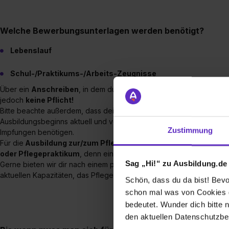
Welche Bewerbungsunterlagen werden benötigt?
Lebenslauf
Schul-/Praktikums-/Arbeits-Zeugnisse
Über ein
Anschreiben
, in dem du uns deine Motivation für die Ausbi
jedoch
keine Pflicht!
Bitte beachte außerdem, dass dein
Impfschutz
gegen Hepatitis B,
Ausbildungsbeginns aktuell und vollständig sein muss und wir spä
Zustimmung
Impfungen benötigen.
Für die
Ausbildung zur/zum Pflegefachfrau/-mann
benötigen wi
oder Pflegepraktikum
, denn ein mindestens 14-tägiges Pflegeprak
Sag „Hi!“ zu Ausbildung.de
Gerne bieten wir dir nach einem positiven Vorstellungsgespräch au
aktuellen Kapazitäten, das Pflegepraktikum bei uns im Haus zu abso
Schön, dass du da bist! Bevor
schon mal was von Cookies ge
bedeutet. Wunder dich bitte n
den aktuellen Datenschutzb