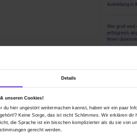
Ausbildung in
Wie groß sind
erfolgreich a
Ihnen überno
ldung mitteilst, freuen wir uns. Es ist
Was für Weiter
 Masern und Covid19 zum Zeitpunkt des
Auszubildende
testens dann einen Nachweis über deine
Details
r außerdem eine Bestätigung über ein
FSJ
Wie könnte me
tikum ist Voraussetzung für diese Ausbildung.
 & unseren Cookies!
ch an, unter Berücksichtigung unserer
lvieren.
 du hier ungestört weitermachen kannst, haben wir ein paar Infos
hört!? Keine Sorge, das ist nicht Schlimmes. Wir erklären dir hi
icht, die Sprache ist ein bisschen komplizierter als du sie von 
estimmungen gerecht werden.