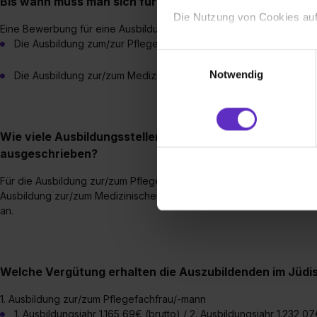
Bis wann muss man sich für einen Ausbildungsplatz be
Die Nutzung von Cookies auf
Eine Bewerbung für eine Ausbildung im Jüdischen Krankenhaus Berli
Die Ausbildung zum/zur Pflegefachmann/-frau beginnt zum 01. Apr
Wir verwenden Cookies zur t
Einwilligungsauswahl
Webseite getroffenen Einstel
Notwendig
Die Ausbildung zur/zum Medizinischen Technologin/Technologen
(„Statistiken“), um Informat
und Analysen weiterzugeben 
Partner führen diese Informa
Wie viele Ausbildungsstellen werden jährlich im Jüdisc
sie im Rahmen deiner Nutzun
ausgeschrieben?
dem Setzen der Cookies und
zu. . In diesem Fall sowie b
Für die Ausbildung zur/zum Pflegefachfrau/-mann bieten wir pro Jah
einverstanden, dass dir nach
Ausbildung zur/zum Medizinischen Technologin/Technologen bieten 
erforderliche personenbezoge
an.
Erlaubnis hierfür kannst du a
Verwendungszwecke zulassen,
Einwilligung zur Platzierung
Welche Vergütung erhalten die Auszubildenden im Jüdi
umfasst hierbei die Einwillig
verfügen über kein angemess
1. Ausbildung zur/zum Pflegefachfrau/-mann
jederzeit mit Wirkung für di
1. Ausbildungsjahr 1.165,69€ (brutto) / 2. Ausbildungsjahr 1.232,07