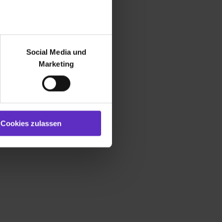
r bei Benutzung der
bseite zu analysieren
Social Media und
ür soziale Medien, Werbung
Marketing
und Marketing“). Unsere
 bereitgestellt hast oder die
ookies zulassen“ stimmst du
e (ausgenommen „Notwendig“)
st du auch damit
Cookies zulassen
gezeigt und hierfür
ermittelt werden. Eine
Willst du nur bestimmte
hl erlauben“. Die
cial Media und Marketing“
1 lit. a) DS-GVO). Die USA
dir erteilte Einwilligung
unter dem Punkt