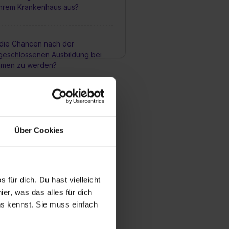
 Ihrem Krankenhaus aus?
 die Chancen nach der
bgeschlossenen Ausbildung bei
mmen zu werden?
bildungsmöglichkeiten gibt es für
 in Ihrem Unternehmen?
Über Cookies
in Karriereweg aussehen?
 für dich. Du hast vielleicht
er, was das alles für dich
uns kennst. Sie muss einfach