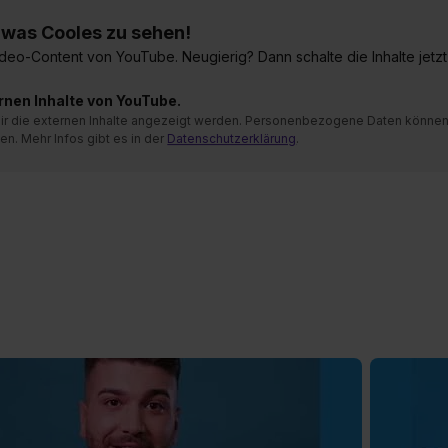
) was Cooles zu sehen!
) was Cooles zu sehen!
 Video-Content von YouTube. Neugierig? Dann schalte die Inhalte jetzt
 Video-Content von YouTube. Neugierig? Dann schalte die Inhalte jetzt
ernen Inhalte von YouTube.
ernen Inhalte von YouTube.
 mir die externen Inhalte angezeigt werden. Personenbezogene Daten könne
 mir die externen Inhalte angezeigt werden. Personenbezogene Daten könne
en. Mehr Infos gibt es in der
en. Mehr Infos gibt es in der
Datenschutzerklärung
Datenschutzerklärung
.
.