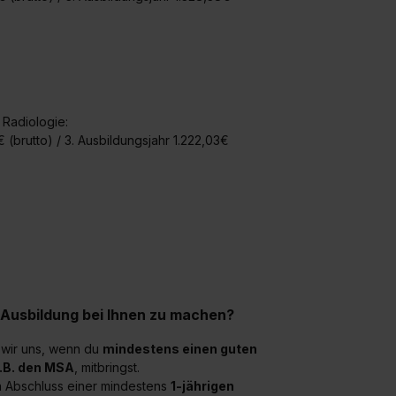
widerrufen. Weitere Informationen zu den einzelnen Cookies find
formationen:
Datenschutzerklärung
,
Impressum
.
 Radiologie:
€ (brutto) / 3. Ausbildungsjahr 1.222,03€
 Ausbildung bei Ihnen zu machen?
 wir uns, wenn du
mindestens einen guten
.B. den MSA
, mitbringst.
en Abschluss einer mindestens
1-jährigen