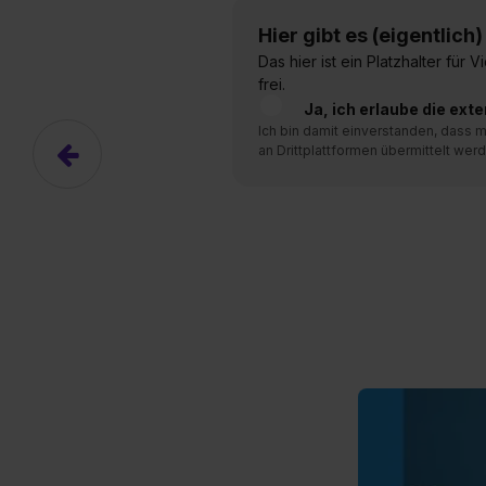
Hier gibt es (eigentlich
Hier gibt es (eigentlich
Das hier ist ein Platzhalter für
Das hier ist ein Platzhalter für
frei.
frei.
Ja, ich erlaube die ext
Ja, ich erlaube die ext
Ich bin damit einverstanden, dass
Ich bin damit einverstanden, dass
an Drittplattformen übermittelt werd
an Drittplattformen übermittelt werd