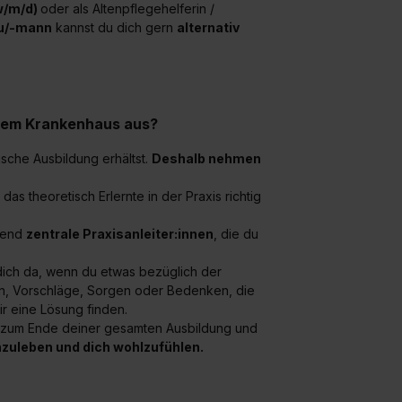
(w/m/d)
oder als Altenpflegehelferin /
au/-mann
kannst du dich gern
a
lternativ
hrem Krankenhaus aus?
ische Ausbildung erhältst.
Deshalb nehmen
 das theoretisch Erlernte in der Praxis richtig
ifend
zentrale Praxisanleiter:innen
, die du
ich da, wenn du etwas bezüglich der
en, Vorschläge, Sorgen oder Bedenken, die
r eine Lösung finden.
s zum Ende deiner gesamten Ausbildung und
nzuleben und dich wohlzufühlen.