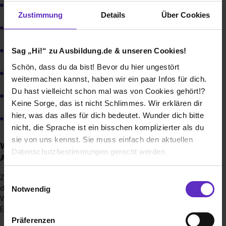
Mechatroniker m/w/d
Zustimmung
Details
Über Cookies
Elektroniker für Betriebstechnik m/w/d
Fachlagerist m/w/d
Sag „Hi!“ zu Ausbildung.de & unseren Cookies!
Schön, dass du da bist! Bevor du hier ungestört
Fachkraft für Lagerlogistik m/w/d
weitermachen kannst, haben wir ein paar Infos für dich.
Du hast vielleicht schon mal was von Cookies gehört!?
Duales Studium Wirtschafts- und Industrieinformatik m/w/d
Keine Sorge, das ist nicht Schlimmes. Wir erklären dir
hier, was das alles für dich bedeutet. Wunder dich bitte
Duales Studium Elektrotechnik m/w/d
nicht, die Sprache ist ein bisschen komplizierter als du
sie von uns kennst. Sie muss einfach den aktuellen
Wie sieht der Bewerbungsprozess für eine
Datenschutzbestimmungen gerecht werden.
Ausbildungsstelle bei Ihnen aus?
Die Nutzung von Cookies auf Ausbildung.de
Zunächst prüfen wir deine Bewerbungsunterlagen. Sollte
Einwilligungsauswahl
dein Profil zu unseren Anforderungen an deine
Notwendig
Wunschausbildung passen, laden wir dich zu einem
Wir verwenden Cookies zur technischen Funktion
Einstellungstest ein.
unserer Webseite („Notwendig“), um von dir bei
Präferenzen
Benutzung der Webseite getroffenen Einstellungen zu