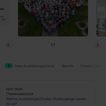
von
rden.
n. Mehr
1
/7
6
freie Ausbildungsplätze
Berufe
Firmen-Lebens
nach oben
Themenübersicht
Welche Ausbildungen/Dualen Studiengänge bieten
Sie an?