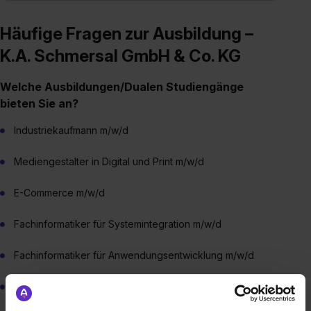
Häufige Fragen zur Ausbildung –
K.A. Schmersal GmbH & Co. KG
Welche Ausbildungen/Dualen Studiengänge
bieten Sie an?
Industriekaufmann m/w/d
Mediengestalter in Digital und Print m/w/d
E-Commerce m/w/d
Fachinformatiker für Systemintegration m/w/d
Fachinformatiker für Anwendungsentwicklung m/w/d
Werkzeugmechaniker Fachrichtung Formentechnik m/w/d