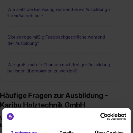
Wie sieht die Betreuung während einer Ausbildung in
Ihrem Betrieb aus?
Gibt es regelmäßig Feedbackgespräche während
der Ausbildung?
Wie groß sind die Chancen nach fertiger Ausbildung
bei Ihnen übernommen zu werden?
Häufige Fragen zur Ausbildung –
Karibu Holztechnik GmbH
Welche Ausbildungen/Dualen Studiengänge
bieten Sie an?
Zustimmung
Details
Über Cookies