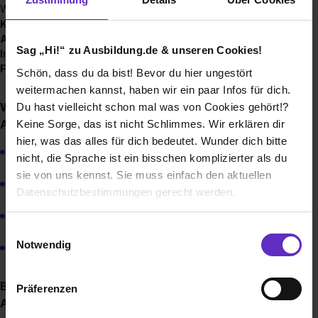
Wir bieten bei uns die folgenden Ausbildungen an:
Kaufmann / Kauffrau für Groß- und
Außenhandelsmanagement
Sag „Hi!“ zu Ausbildung.de & unseren Cookies!
Industriekaufmann / Industriekauffrau
Fachlagerist / Fachlageristin
Schön, dass du da bist! Bevor du hier ungestört
weitermachen kannst, haben wir ein paar Infos für dich.
Wie sieht der Bewerbungsprozess für eine
Du hast vielleicht schon mal was von Cookies gehört!?
Ausbildungsstelle bei Ihnen aus?
Keine Sorge, das ist nicht Schlimmes. Wir erklären dir
hier, was das alles für dich bedeutet. Wunder dich bitte
vollständige Bewerbungsunterlagen
nicht, die Sprache ist ein bisschen komplizierter als du
sie von uns kennst. Sie muss einfach den aktuellen
Anschreiben
Datenschutzbestimmungen gerecht werden.
Lebenslauf
Die Nutzung von Cookies auf Ausbildung.de
Einwilligungsauswahl
Notwendig
die letzten 2 Schulzeugnisse
Wir verwenden Cookies zur technischen Funktion
unserer Webseite („Notwendig“), um von dir bei
Bis wann muss man sich für einen
Präferenzen
Benutzung der Webseite getroffenen Einstellungen zu
Ausbildungsplatz bewerben?
speichern ( „Präferenzen“), die Zugriffe auf unsere