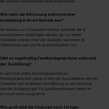
Wir erwarten minimal einen Realschulabschluss.
Einzelfall bei dem jeweiligen Inhalt erteilen. Willst du nur
bestimmte Verwendungszwecke zulassen, triff deine
Wie sieht die Betreuung während einer
Auswahl über die Checkboxen und klick auf „Auswahl
Ausbildung in Ihrem Betrieb aus?
erlauben“. Die Einwilligung zur Platzierung von Cookies
der Kategorien „Präferenzen“, „Statistiken“ und „Social
Sie werden von 2 Ausbildern betreut. Innerhalb der 8
Media und Marketing“ umfasst hierbei die Einwilligung
verschiedenen Abteilungen werden sie von einem
Teamleiter betreut. Einer der Ausbilder wird immer im
zur Übermittlung deiner Daten in die USA (Art. 49 Abs. 1
Unternehmen sein und ihr Ansprechpartner sein.
S. 1 lit. a) DS-GVO). Die USA verfügen über kein
angemessenes Datenschutzniveau (EuGH – Schrems
Gibt es regelmäßig Feedbackgespräche während
II). Du kannst die von dir erteilte Einwilligung jederzeit mit
der Ausbildung?
Wirkung für die Zukunft ganz oder teilweise über unsere
Datenschutzerklärung unter dem Punkt „Datenschutz-
Es wird nach jedem Abteilungswechsel ein
Einstellungen“ widerrufen. Weitere Informationen zu den
Feedbackgespräch geben in dem der Auszubildene und der
einzelnen Cookies findest du durch Klick auf „Details
Teamleiter den Ausbildern ihre Meinung zu der Abteilung
zeigen“. Weitere Informationen:
Datenschutzerklärung
,
und den Aufgaben gibt. Für gute Bewertungen haben wir
Impressum
.
uns auch etwas ausgedacht.
Wie groß sind die Chancen nach fertiger