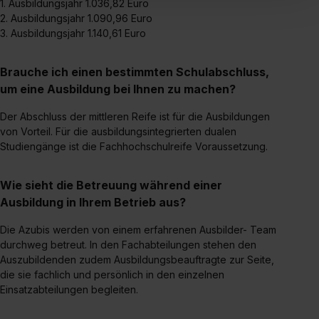
1. Ausbildungsjahr 1.036,82 Euro
einverstanden, dass dir nach Setzen der Cookies externe
2. Ausbildungsjahr 1.090,96 Euro
Inhalte (z.B. Videos oder Posts) angezeigt und hierfür
3. Ausbildungsjahr 1.140,61 Euro
erforderliche personenbezogene Daten an Social Media
Dienste, ggfs. mit Sitz in den USA, übermittelt werden.
Brauche ich einen bestimmten Schulabschluss,
Eine Erlaubnis hierfür kannst du auch später noch im
um eine Ausbildung bei Ihnen zu machen?
Einzelfall bei dem jeweiligen Inhalt erteilen. Willst du nur
bestimmte Verwendungszwecke zulassen, triff deine
Der Abschluss der mittleren Reife ist für die Ausbildungen
von Vorteil. Für die ausbildungsintegrierten dualen
Auswahl über die Checkboxen und klick auf „Auswahl
Studiengänge ist die Fachhochschulreife Voraussetzung.
erlauben“. Die Einwilligung zur Platzierung von Cookies
der Kategorien „Präferenzen“, „Statistiken“ und „Social
Wie sieht die Betreuung während einer
Media und Marketing“ umfasst hierbei die Einwilligung
Ausbildung in Ihrem Betrieb aus?
zur Übermittlung deiner Daten in die USA (Art. 49 Abs. 1
S. 1 lit. a) DS-GVO). Die USA verfügen über kein
Die Azubis werden von einem erfahrenen Ausbilder- Team
angemessenes Datenschutzniveau (EuGH – Schrems
durchweg betreut. In den Fachabteilungen stehen den
II). Du kannst die von dir erteilte Einwilligung jederzeit mit
Auszubildenden zudem Ausbildungsbeauftragte zur Seite,
Wirkung für die Zukunft ganz oder teilweise über unsere
die sie fachlich und persönlich in den einzelnen
Datenschutzerklärung unter dem Punkt „Datenschutz-
Einsatzabteilungen begleiten.
Einstellungen“ widerrufen. Weitere Informationen zu den