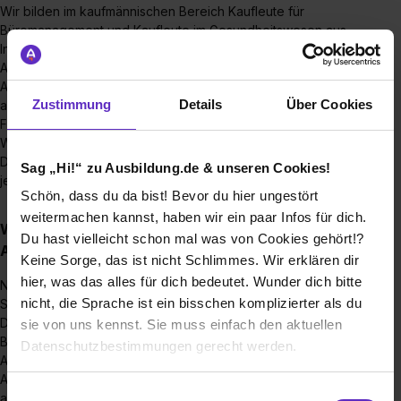
Wir bilden im kaufmännischen Bereich Kaufleute für
Büromanagement und Kaufleute im Gesundheitswesen aus.
In der IT bilden wir Fachinformatiker*innen für
Anwendungsentwicklung und Systemintegration aus. Diese
Ausbildungsberufe können mit einem
Zustimmung
Details
Über Cookies
ausbildungsintegrierten dualen Studium in den
Fachrichtungen BWL, Health Care Management oder
Wirtschaftsinformatik kombiniert werden.
Da wir generell bedarfsgerecht ausbilden, bieten wir nicht
Sag „Hi!“ zu Ausbildung.de & unseren Cookies!
jeden Beruf oder Studiengang jedes Jahr an.
Schön, dass du da bist! Bevor du hier ungestört
weitermachen kannst, haben wir ein paar Infos für dich.
Wie sieht der Bewerbungsprozess für eine
Du hast vielleicht schon mal was von Cookies gehört!?
Ausbildungsstelle bei Ihnen aus?
Keine Sorge, das ist nicht Schlimmes. Wir erklären dir
hier, was das alles für dich bedeutet. Wunder dich bitte
Nach der Bewerbung über unser Bewerbermanagement-
nicht, die Sprache ist ein bisschen komplizierter als du
System, startet die Auswahl anhand eines online Tests.
Danach veranstalten wir ein Assessemnet Center um die
sie von uns kennst. Sie muss einfach den aktuellen
Berwerber bei der Bewältigung verschiedener
Datenschutzbestimmungen gerecht werden.
Aufgabestellungen besser kennenzulernen.
Am Ende finden dann noch Vorstellungsgespräche statt,
Die Nutzung von Cookies auf Ausbildung.de
Einwilligungsauswahl
anhand derer wir eine finale Entscheidung treffen.