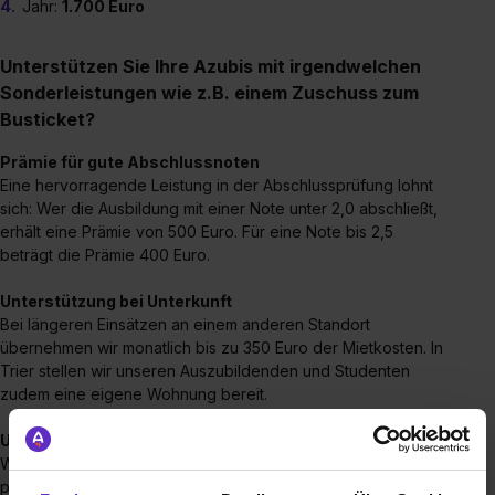
Jahr:
1.700 Euro
Unterstützen Sie Ihre Azubis mit irgendwelchen
Sonderleistungen wie z.B. einem Zuschuss zum
Busticket?
Prämie für gute Abschlussnoten
Eine hervorragende Leistung in der Abschlussprüfung lohnt
sich: Wer die Ausbildung mit einer Note unter 2,0 abschließt,
erhält eine Prämie von 500 Euro. Für eine Note bis 2,5
beträgt die Prämie 400 Euro.
Unterstützung bei Unterkunft
Bei längeren Einsätzen an einem anderen Standort
übernehmen wir monatlich bis zu 350 Euro der Mietkosten. In
Trier stellen wir unseren Auszubildenden und Studenten
zudem eine eigene Wohnung bereit.
Unterstützung bei der Prüfungsvorbereitung
Wir organisieren für Sie einen IHK-Kurs, in dem alle
prüfungsrelevanten Themen behandelt werden. Zusätzlich