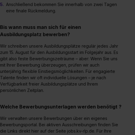
Eine Erlaubnis hierfür kannst du auch später noch im
Anschließend bekommen Sie innerhalb von zwei Tagen
Einzelfall bei dem jeweiligen Inhalt erteilen. Willst du nur
eine finale Rückmeldung.
bestimmte Verwendungszwecke zulassen, triff deine
Auswahl über die Checkboxen und klick auf „Auswahl
Bis wann muss man sich für einen
erlauben“. Die Einwilligung zur Platzierung von Cookies
Ausbildungsplatz bewerben?
der Kategorien „Präferenzen“, „Statistiken“ und „Social
Media und Marketing“ umfasst hierbei die Einwilligung
Wir schreiben unsere Ausbildungsplätze regulär jedes Jahr
zur Übermittlung deiner Daten in die USA (Art. 49 Abs. 1
zum 15. August für den Ausbildungsstart im Folgejahr aus. Es
gibt also feste Bewerbungszeiträume – aber: Wenn Sie uns
S. 1 lit. a) DS-GVO). Die USA verfügen über kein
mit Ihrer Bewerbung überzeugen, prüfen wir auch
angemessenes Datenschutzniveau (EuGH – Schrems
unterjährig flexible Einstiegsmöglichkeiten. Für engagierte
II). Du kannst die von dir erteilte Einwilligung jederzeit mit
Talente finden wir oft individuelle Lösungen – je nach
Wirkung für die Zukunft ganz oder teilweise über unsere
Verfügbarkeit freier Ausbildungsplätze und Ihrem
Datenschutzerklärung unter dem Punkt „Datenschutz-
persönlichen Zeitplan.
Einstellungen“ widerrufen. Weitere Informationen zu den
einzelnen Cookies findest du durch Klick auf „Details
Welche Bewerbungsunterlagen werden benötigt ?
zeigen“. Weitere Informationen:
Datenschutzerklärung
,
Impressum
.
Wir verwalten unsere Bewerbungen über ein eigenes
Bewerbungsportal. Bei aktiven Ausschreibungen finden Sie
die Links direkt hier auf der Seite jobs.kv-rlp.de. Für Ihre