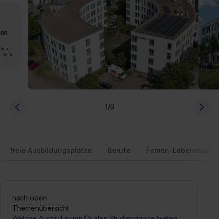
von
rden.
n. Mehr
1
/9
freie Ausbildungsplätze
Berufe
Firmen-Lebenslauf
nach oben
Themenübersicht
Welche Ausbildungen/Dualen Studiengänge bieten