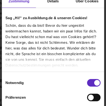
Zustimmung
Details
Über Cookies
haben Sie die Möglichkeit, über uns ergänzende
Lernmaterialien wie Prüfungsbücher oder Lernkarten zu
erhalten. In der intensiven Vorbereitungsphase stellen wir
Sag „Hi!“ zu Ausbildung.de & unseren Cookies!
Ihnen außerdem fünf Sonderurlaubstage zur Verfügung.
Schön, dass du da bist! Bevor du hier ungestört
Übernahme der Lehrmaterialkosten
weitermachen kannst, haben wir ein paar Infos für dich.
Die Kosten für Ihre Schulbücher werden von uns
Du hast vielleicht schon mal was von Cookies gehört!?
übernommen.
Keine Sorge, das ist nicht Schlimmes. Wir erklären dir
Weitere Zuschüsse
hier, was das alles für dich bedeutet. Wunder dich bitte
Darüber hinaus bieten wir zusätzliche finanzielle
nicht, die Sprache ist ein bisschen komplizierter als du
Unterstützungen, z. B. Übernahme von Fahrtkosten oder
sie von uns kennst. Sie muss einfach den aktuellen
sogar ein Deutschlandticket, um Ihnen den Ausbildungsalltag
Datenschutzbestimmungen gerecht werden.
zu erleichtern.
Die Nutzung von Cookies auf Ausbildung.de
Einwilligungsauswahl
Brauche ich einen bestimmten Schulabschluss,
Notwendig
um eine Ausbildung bei Ihnen zu machen?
Wir verwenden Cookies zur technischen Funktion
unserer Webseite („Notwendig“), um von dir bei
Präferenzen
Benutzung der Webseite getroffenen Einstellungen zu
Für eine Ausbildung bei der Kassenärztlichen Vereinigung
speichern ( „Präferenzen“), die Zugriffe auf unsere
Rheinland-Pfalz setzen wir mindestens einen mittleren