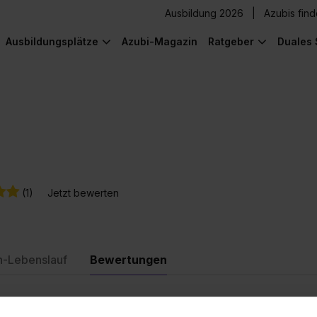
Ausbildung 2026
Azubis fin
Ausbildungsplätze
Azubi-Magazin
Ratgeber
Duales 
(1)
Jetzt bewerten
n-Lebenslauf
Bewertungen