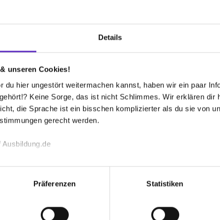
Bewertu
Details
Weiteremp
 & unseren Cookies!
 du hier ungestört weitermachen kannst, haben wir ein paar Infos
Gesamtbe
hört!? Keine Sorge, das ist nicht Schlimmes. Wir erklären dir hi
icht, die Sprache ist ein bisschen komplizierter als du sie von 
Aufgaben 
estimmungen gerecht werden.
Spaßfakto
 Ausbildung.de
ektrisch, mechanisch, programmiertechnisch)
Bewer
echnischen Funktion unserer Webseite („Notwendig“), um von di
lungen zu speichern ( „Präferenzen“), die Zugriffe auf unsere We
Präferenzen
Statistiken
ionen zu deiner Verwendung unserer Website an unsere Partner f
und um Inhalte und Anzeigen zu personalisieren („Social Media 
1. Ausbildungsjahr:
1065€
tionen möglicherweise mit weiteren Daten zusammen, die du ihnen