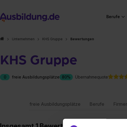
Berufe
Unternehmen
KHS Gruppe
Bewertungen
KHS Gruppe
0
freie Ausbildungsplätze
80%
Übernahmequote
freie Ausbildungsplätze
Berufe
Firme
Insgesamt 1 Bewertungen