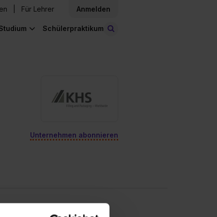
den
Für Lehrer
Anmelden
Studium
Schülerpraktikum
Stellen finden
Unternehmen abonnieren