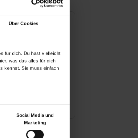
ngen
Über Cookies
fehlungsrate
100 %
 für dich. Du hast vielleicht
wertung
er, was das alles für dich
uns kennst. Sie muss einfach
& Lernerfolg
r & Atmosphäre
te jetzt deine Ausbildung
r bei Benutzung der
bseite zu analysieren
Social Media und
ür soziale Medien, Werbung
Marketing
und Marketing“). Unsere
 bereitgestellt hast oder die