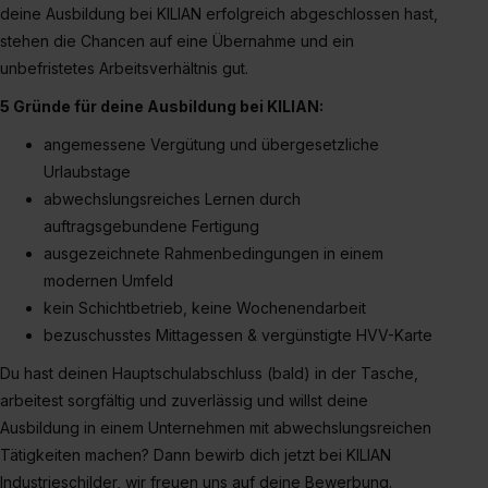
erforderliche personenbezogene Daten an Social Media
deine Ausbildung bei KILIAN erfolgreich abgeschlossen hast,
Dienste, ggfs. mit Sitz in den USA, übermittelt werden.
stehen die Chancen auf eine Übernahme und ein
Eine Erlaubnis hierfür kannst du auch später noch im
unbefristetes Arbeitsverhältnis gut.
Einzelfall bei dem jeweiligen Inhalt erteilen. Willst du nur
bestimmte Verwendungszwecke zulassen, triff deine
5 Gründe für deine Ausbildung bei KILIAN:
Auswahl über die Checkboxen und klick auf „Auswahl
angemessene Vergütung und übergesetzliche
erlauben“. Die Einwilligung zur Platzierung von Cookies
Urlaubstage
der Kategorien „Präferenzen“, „Statistiken“ und „Social
abwechslungsreiches Lernen durch
Media und Marketing“ umfasst hierbei die Einwilligung
auftragsgebundene Fertigung
zur Übermittlung deiner Daten in die USA (Art. 49 Abs. 1
ausgezeichnete Rahmenbedingungen in einem
S. 1 lit. a) DS-GVO). Die USA verfügen über kein
modernen Umfeld
angemessenes Datenschutzniveau (EuGH – Schrems
kein Schichtbetrieb, keine Wochenendarbeit
II). Du kannst die von dir erteilte Einwilligung jederzeit mit
bezuschusstes Mittagessen & vergünstigte HVV-Karte
Wirkung für die Zukunft ganz oder teilweise über unsere
Datenschutzerklärung unter dem Punkt „Datenschutz-
Du hast deinen Hauptschulabschluss (bald) in der Tasche,
Einstellungen“ widerrufen. Weitere Informationen zu den
arbeitest sorgfältig und zuverlässig und willst deine
einzelnen Cookies findest du durch Klick auf „Details
Ausbildung in einem Unternehmen mit abwechslungsreichen
zeigen“. Weitere Informationen:
Datenschutzerklärung
,
Tätigkeiten machen? Dann bewirb dich jetzt bei KILIAN
Impressum
.
Industrieschilder, wir freuen uns auf deine Bewerbung.