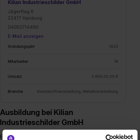
Kilian Industrieschilder GmbH
Jägerflag 6
22417 Hamburg
04053714460
E-Mail anzeigen
Gründungsjahr
1925
Mitarbeiter
18
Umsatz
2.800.00,00 €
Branche
Kunststoffverarbeitung, Metallverarbeitung
Ausbildung bei Kilian
Industrieschilder GmbH
Ein Schild mit Fluchtwegen, eins mit Barcode drauf oder