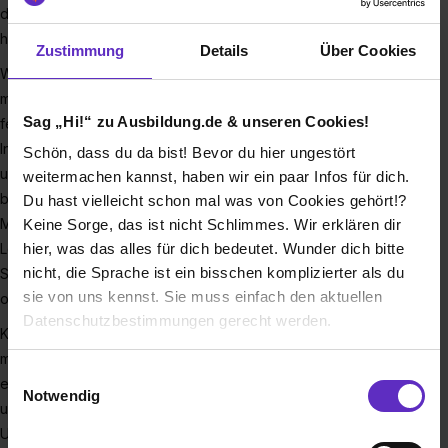
diese Schilder, die an Maschinen und Anlagen hängen – du
hast sie bestimmt schon mal gesehen. Und wir stellen sie her.
Zustimmung
Details
Über Cookies
Wir, die KILIAN Industrieschilder GmbH, sind ein
mittelständisches, familiengeführtes Unternehmen und
Sag „Hi!“ zu Ausbildung.de & unseren Cookies!
fertigen und vertreiben europaweit hochwertige
Industrieschilder und industrielle Kennzeichnungen. Mit
Schön, dass du da bist! Bevor du hier ungestört
unseren modernen Produktionsanlagen und Technologien
weitermachen kannst, haben wir ein paar Infos für dich.
bedienen wir sehr viele Branchen. Vom Fahrzeug-,
Du hast vielleicht schon mal was von Cookies gehört!?
Maschinen-, Flugzeug- oder Schiffsbau bis in die Möbel-,
Keine Sorge, das ist nicht Schlimmes. Wir erklären dir
Lebensmittel- oder Elektroindustrie, überall werden robuste
hier, was das alles für dich bedeutet. Wunder dich bitte
nicht, die Sprache ist ein bisschen komplizierter als du
Schilder zum Beispiel aus Edelstahl, Aluminium, Kunststoff
sie von uns kennst. Sie muss einfach den aktuellen
oder Messing gebraucht.
Datenschutzbestimmungen gerecht werden.
KILIAN wird bereits in der dritten Generation geführt und
mittlerweile sind wir in bestimmten Fachgebieten mit unserer
Die Nutzung von Cookies auf Ausbildung.de
Einwilligungsauswahl
eigenen Marke sogar Marktführer. Als Unterstützung für
Notwendig
unser Team suchen wir dich für deine Ausbildung bei KILIAN.
Wir verwenden Cookies zur technischen Funktion
Unser Sitz befindet sich in Hamburg, dort wirst du auch
unserer Webseite („Notwendig“), um von dir bei