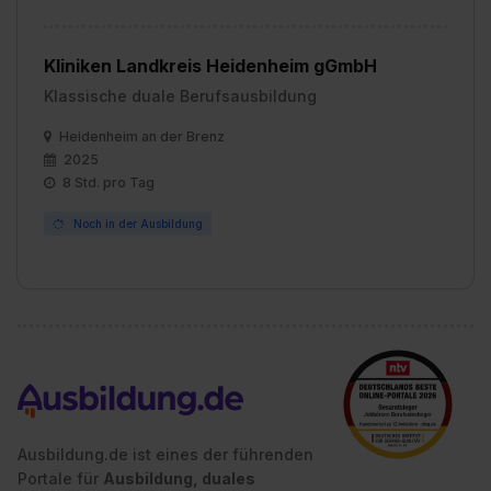
bestimmte Verwendungszwecke zulassen, triff deine
Auswahl über die Checkboxen und klick auf „Auswahl
erlauben“. Die Einwilligung zur Platzierung von Cookies
Kliniken Landkreis Heidenheim gGmbH
der Kategorien „Präferenzen“, „Statistiken“ und „Social
Klassische duale Berufsausbildung
Media und Marketing“ umfasst hierbei die Einwilligung
zur Übermittlung deiner Daten in die USA (Art. 49 Abs. 1
Heidenheim an der Brenz
S. 1 lit. a) DS-GVO). Die USA verfügen über kein
2025
8 Std. pro Tag
angemessenes Datenschutzniveau (EuGH – Schrems
II). Du kannst die von dir erteilte Einwilligung jederzeit mit
Noch in der Ausbildung
Wirkung für die Zukunft ganz oder teilweise über unsere
Datenschutzerklärung unter dem Punkt „Datenschutz-
Einstellungen“ widerrufen. Weitere Informationen zu den
einzelnen Cookies findest du durch Klick auf „Details
zeigen“. Weitere Informationen:
Datenschutzerklärung
,
Impressum
.
Ausbildung.de ist eines der führenden
Portale für
Ausbildung, duales