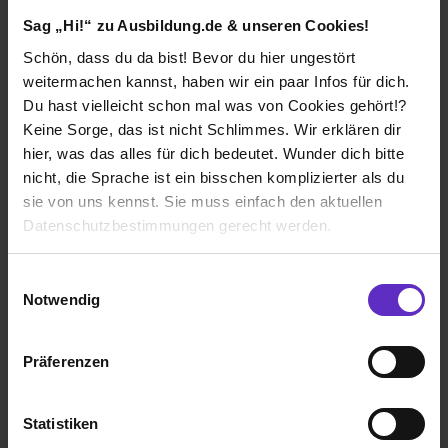
Sag „Hi!“ zu Ausbildung.de & unseren Cookies!
Wie gefällt dir die Ausbildung bei deiner
Schön, dass du da bist! Bevor du hier ungestört
Firma?
weitermachen kannst, haben wir ein paar Infos für dich.
Du hast vielleicht schon mal was von Cookies gehört!?
Als Azubi habe ich den Vorteil, viele Abteilungen zu
durchlaufen und dabei theoretische Lerninhalte aus der
Keine Sorge, das ist nicht Schlimmes. Wir erklären dir
Berufsschule praktisch anwenden zu können.
hier, was das alles für dich bedeutet. Wunder dich bitte
nicht, die Sprache ist ein bisschen komplizierter als du
Wie gefällt dir dein Ausbildungsberuf?
sie von uns kennst. Sie muss einfach den aktuellen
Mit meinem Ausbildungsberuf habe ich die Möglichkeit,
Datenschutzbestimmungen gerecht werden.
in vielen Fachabteilungen übernommen zu werden,
wobei kaufmännische Fachkräfte auch außerhalb des
Die Nutzung von Cookies auf Ausbildung.de
Einwilligungsauswahl
Krankenhauses gebraucht werden.
Notwendig
Wir verwenden Cookies zur technischen Funktion
unserer Webseite („Notwendig“), um von dir bei
Kliniken Landkreis Heidenheim gGmbH
Präferenzen
Benutzung der Webseite getroffenen Einstellungen zu
Klassische duale Berufsausbildung
speichern ( „Präferenzen“), die Zugriffe auf unsere
Webseite zu analysieren („Statistiken“), um
Heidenheim an der Brenz
Statistiken
Informationen zu deiner Verwendung unserer Website an
2023