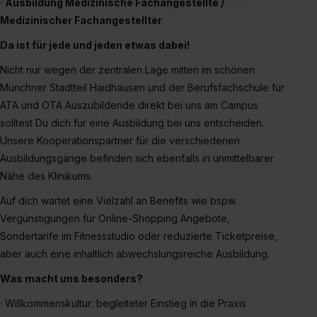
einverstanden, dass dir nach Setzen der Cookies externe
·
Ausbildung Medizinische Fachangestellte /
Inhalte (z.B. Videos oder Posts) angezeigt und hierfür
Medizinischer Fachangestellter
erforderliche personenbezogene Daten an Social Media
Da ist für jede und jeden etwas dabei!
Dienste, ggfs. mit Sitz in den USA, übermittelt werden.
Eine Erlaubnis hierfür kannst du auch später noch im
Nicht nur wegen der zentralen Lage mitten im schönen
Einzelfall bei dem jeweiligen Inhalt erteilen. Willst du nur
Münchner Stadtteil Haidhausen und der Berufsfachschule für
bestimmte Verwendungszwecke zulassen, triff deine
ATA und OTA Auszubildende direkt bei uns am Campus
Auswahl über die Checkboxen und klick auf „Auswahl
solltest Du dich für eine Ausbildung bei uns entscheiden.
erlauben“. Die Einwilligung zur Platzierung von Cookies
Unsere Kooperationspartner für die verschiedenen
der Kategorien „Präferenzen“, „Statistiken“ und „Social
Ausbildungsgänge befinden sich ebenfalls in unmittelbarer
Media und Marketing“ umfasst hierbei die Einwilligung
Nähe des Klinikums.
zur Übermittlung deiner Daten in die USA (Art. 49 Abs. 1
Auf dich wartet eine Vielzahl an Benefits wie bspw.
S. 1 lit. a) DS-GVO). Die USA verfügen über kein
Vergünstigungen für Online-Shopping Angebote,
angemessenes Datenschutzniveau (EuGH – Schrems
Sondertarife im Fitnessstudio oder reduzierte Ticketpreise,
II). Du kannst die von dir erteilte Einwilligung jederzeit mit
aber auch eine inhaltlich abwechslungsreiche Ausbildung.
Wirkung für die Zukunft ganz oder teilweise über unsere
Datenschutzerklärung unter dem Punkt „Datenschutz-
Was macht uns besonders?
Einstellungen“ widerrufen. Weitere Informationen zu den
· Willkommenskultur: begleiteter Einstieg in die Praxis
einzelnen Cookies findest du durch Klick auf „Details