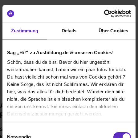
TUM Klinikum Rechts der Isar
Ismaninger Straße 22
Zustimmung
Details
Über Cookies
81675 München
Gründungsjahr
1834 als Haidhauser Armen- und
Sag „Hi!“ zu Ausbildung.de & unseren Cookies!
Krankenanstalt, 1967 als Universitätsklinikum
Schön, dass du da bist! Bevor du hier ungestört
weitermachen kannst, haben wir ein paar Infos für dich.
Mitarbeiter
6600
Du hast vielleicht schon mal was von Cookies gehört!?
Keine Sorge, das ist nicht Schlimmes. Wir erklären dir
Branche
Medizin, Pflege
hier, was das alles für dich bedeutet. Wunder dich bitte
nicht, die Sprache ist ein bisschen komplizierter als du
Ausbildung bei TUM Klinikum
sie von uns kennst. Sie muss einfach den aktuellen
Rechts der Isar
Datenschutzbestimmungen gerecht werden.
Die Nutzung von Cookies auf Ausbildung.de
Starte deine Karriere mit einer Ausbildung am TUM
Einwilligungsauswahl
Notwendig
Klinikum Rechts der Isar!