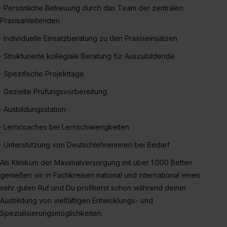
zeigen“. Weitere Informationen:
Datenschutzerklärung
,
· Persönliche Betreuung durch das Team der zentralen
Impressum
.
Praxisanleitenden
· Individuelle Einsatzberatung zu den Praxiseinsätzen
· Strukturierte kollegiale Beratung für Auszubildende
· Spezifische Projekttage
· Gezielte Prüfungsvorbereitung
· Ausbildungsstation
· Lerncoaches bei Lernschwierigkeiten
· Unterstützung von Deutschlehrerinnen bei Bedarf
Als Klinikum der Maximalversorgung mit über 1.000 Betten
genießen wir in Fachkreisen national und international einen
sehr guten Ruf und Du profitierst schon während deiner
Ausbildung von vielfältigen Entwicklungs- und
Spezialisierungsmöglichkeiten.