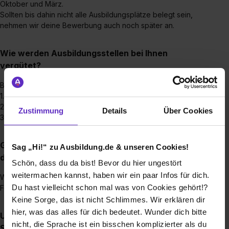
Oktober und März.
Sollten bis dahin nicht alle Ausbildungsplätze belegt sein,
nehmen wir deine Bewerbung auch noch später an.
Wie werden Ausbildungsstellen bei Ihnen
vergütet?
Bei uns erhältst du eine attraktive Ausbildungsvergütung:
1. Lehrjahr 1.050,00 €
2. Lehrjahr 1.110,00 €
Zustimmung
Details
Über Cookies
3. Lehrjahr 1.150,00 €
Gibt es regelmäßig Feedbackgespräche während
Sag „Hi!“ zu Ausbildung.de & unseren Cookies!
der Ausbildung?
Schön, dass du da bist! Bevor du hier ungestört
weitermachen kannst, haben wir ein paar Infos für dich.
Wir wollen dich gut ausbilden, daher führen wir regelmäßig
Du hast vielleicht schon mal was von Cookies gehört!?
Feedbackgespräche mit dir.
Keine Sorge, das ist nicht Schlimmes. Wir erklären dir
hier, was das alles für dich bedeutet. Wunder dich bitte
Unterstützen Sie Ihre Azubis mit irgendwelchen
nicht, die Sprache ist ein bisschen komplizierter als du
Sonderleistungen wie z.B. einem Zuschuss zum