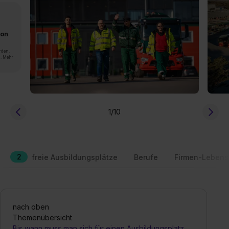
von
rden.
n. Mehr
1
/10
2
freie Ausbildungsplätze
Berufe
Firmen-Lebens
nach oben
Themenübersicht
Bis wann muss man sich für einen Ausbildungsplatz