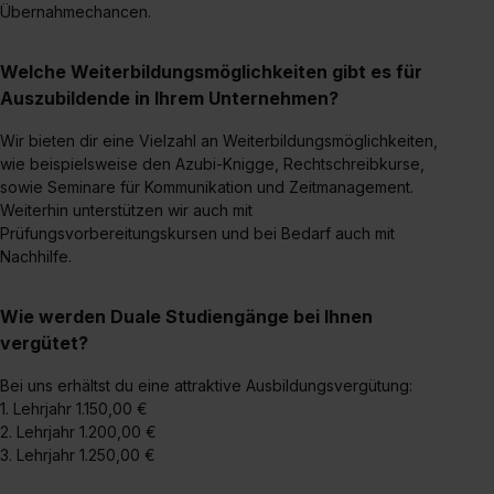
II). Du kannst die von dir erteilte Einwilligung jederzeit mit
Übernahmechancen.
Wirkung für die Zukunft ganz oder teilweise über unsere
Datenschutzerklärung unter dem Punkt „Datenschutz-
Welche Weiterbildungsmöglichkeiten gibt es für
Einstellungen“ widerrufen. Weitere Informationen zu den
Auszubildende in Ihrem Unternehmen?
einzelnen Cookies findest du durch Klick auf „Details
zeigen“. Weitere Informationen:
Datenschutzerklärung
,
Wir bieten dir eine Vielzahl an Weiterbildungsmöglichkeiten,
wie beispielsweise den Azubi-Knigge, Rechtschreibkurse,
Impressum
.
sowie Seminare für Kommunikation und Zeitmanagement.
Weiterhin unterstützen wir auch mit
Prüfungsvorbereitungskursen und bei Bedarf auch mit
Nachhilfe.
Wie werden Duale Studiengänge bei Ihnen
vergütet?
Bei uns erhältst du eine attraktive Ausbildungsvergütung:
1. Lehrjahr 1.150,00 €
2. Lehrjahr 1.200,00 €
3. Lehrjahr 1.250,00 €