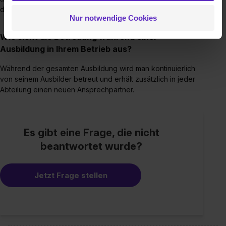
gesammelt haben. Durch Klick auf den Button „Cookies
der MSA erforderlich.
Nur notwendige Cookies
zulassen“ stimmst du dem Setzen der Cookies und der
Datenverarbeitung für alle genannten
Wie sieht die Betreuung während einer
Verwendungszwecke (ausgenommen „Notwendig“) zu. .
Ausbildung in Ihrem Betrieb aus?
In diesem Fall sowie bei der separaten Aktivierung von
„Social Media und Marketing“ bist du auch damit
Während der gesamten Ausbildung wird man kontinuierlich
einverstanden, dass dir nach Setzen der Cookies externe
von seinem Ausbilder betreut und erhält zusätzlich in jeder
Abteilung einen neuen Ansprechpartner.
Inhalte (z.B. Videos oder Posts) angezeigt und hierfür
erforderliche personenbezogene Daten an Social Media
Dienste, ggfs. mit Sitz in den USA, übermittelt werden.
Eine Erlaubnis hierfür kannst du auch später noch im
Es gibt eine Frage, die nicht
Einzelfall bei dem jeweiligen Inhalt erteilen. Willst du nur
beantwortet wurde?
bestimmte Verwendungszwecke zulassen, triff deine
Auswahl über die Checkboxen und klick auf „Auswahl
Jetzt Frage stellen
erlauben“. Die Einwilligung zur Platzierung von Cookies
der Kategorien „Präferenzen“, „Statistiken“ und „Social
Media und Marketing“ umfasst hierbei die Einwilligung
zur Übermittlung deiner Daten in die USA (Art. 49 Abs. 1
S. 1 lit. a) DS-GVO). Die USA verfügen über kein