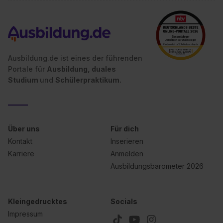
angemessenes Datenschutzniveau (EuGH – Schrems
II). Du kannst die von dir erteilte Einwilligung jederzeit mit
Wirkung für die Zukunft ganz oder teilweise über unsere
Datenschutzerklärung unter dem Punkt „Datenschutz-
Einstellungen“ widerrufen. Weitere Informationen zu den
Ausbildung.de ist eines der führenden
Portale für
Ausbildung, duales
einzelnen Cookies findest du durch Klick auf „Details
Studium
und
Schülerpraktikum.
zeigen“. Weitere Informationen:
Datenschutzerklärung
,
Impressum
.
Über uns
Für dich
Kontakt
Inserieren
Karriere
Anmelden
Ausbildungsbarometer 2026
Kleingedrucktes
Socials
Impressum