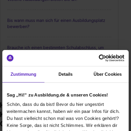
Bis wann muss man sich für einen Ausbildungsplatz
bewerben?
Brauche ich einen bestimmten Schulabschluss, um
eine Ausbildung bei Ihnen zu machen?
Zustimmung
Details
Über Cookies
Wie sieht die Betreuung während einer Ausbildung in
Ihrem Betrieb aus?
Sag „Hi!“ zu Ausbildung.de & unseren Cookies!
Häufige Fragen zur Ausbildung –
Schön, dass du da bist! Bevor du hier ungestört
weitermachen kannst, haben wir ein paar Infos für dich.
Knick Elektronische Messgeräte
Du hast vielleicht schon mal was von Cookies gehört!?
GmbH & Co. KG
Keine Sorge, das ist nicht Schlimmes. Wir erklären dir