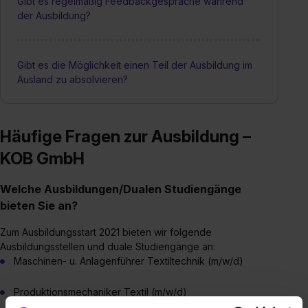
Gibt es regelmäßig Feedbackgespräche während
der Ausbildung?
Gibt es die Möglichkeit einen Teil der Ausbildung im
Ausland zu absolvieren?
Häufige Fragen zur Ausbildung –
KOB GmbH
Welche Ausbildungen/Dualen Studiengänge
bieten Sie an?
Zum Ausbildungsstart 2021 bieten wir folgende
Ausbildungsstellen und duale Studiengänge an:
Maschinen- u. Anlagenführer Textiltechnik (m/w/d)
Produktionsmechaniker Textil (m/w/d)