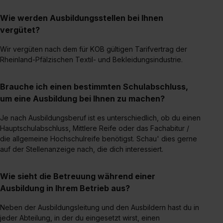
erforderliche personenbezogene Daten an Social Media
Wie werden Ausbildungsstellen bei Ihnen
Dienste, ggfs. mit Sitz in den USA, übermittelt werden.
vergütet?
Eine Erlaubnis hierfür kannst du auch später noch im
Einzelfall bei dem jeweiligen Inhalt erteilen. Willst du nur
Wir vergüten nach dem für KOB gültigen Tarifvertrag der
bestimmte Verwendungszwecke zulassen, triff deine
Rheinland-Pfälzischen Textil- und Bekleidungsindustrie.
Auswahl über die Checkboxen und klick auf „Auswahl
erlauben“. Die Einwilligung zur Platzierung von Cookies
Brauche ich einen bestimmten Schulabschluss,
der Kategorien „Präferenzen“, „Statistiken“ und „Social
um eine Ausbildung bei Ihnen zu machen?
Media und Marketing“ umfasst hierbei die Einwilligung
zur Übermittlung deiner Daten in die USA (Art. 49 Abs. 1
Je nach Ausbildungsberuf ist es unterschiedlich, ob du einen
S. 1 lit. a) DS-GVO). Die USA verfügen über kein
Hauptschulabschluss, Mittlere Reife oder das Fachabitur /
die allgemeine Hochschulreife benötigst. Schau' dies gerne
angemessenes Datenschutzniveau (EuGH – Schrems
auf der Stellenanzeige nach, die dich interessiert.
II). Du kannst die von dir erteilte Einwilligung jederzeit mit
Wirkung für die Zukunft ganz oder teilweise über unsere
Datenschutzerklärung unter dem Punkt „Datenschutz-
Wie sieht die Betreuung während einer
Einstellungen“ widerrufen. Weitere Informationen zu den
Ausbildung in Ihrem Betrieb aus?
einzelnen Cookies findest du durch Klick auf „Details
Neben der Ausbildungsleitung und den Ausbildern hast du in
zeigen“. Weitere Informationen:
Datenschutzerklärung
,
jeder Abteilung, in der du eingesetzt wirst, einen