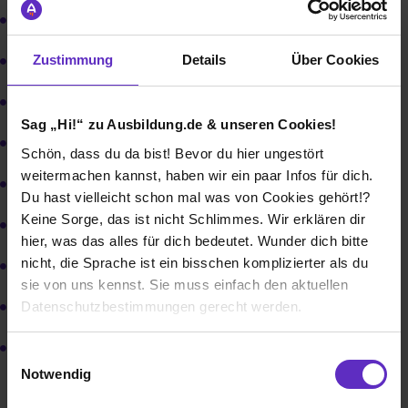
Produktveredler Textil (m/w/d)
Zustimmung
Details
Über Cookies
Maschinen- u. Anlagenführer Textilveredlung (m/w/d)
Textillaborant (m/w/d)
Sag „Hi!“ zu Ausbildung.de & unseren Cookies!
Industriemechaniker (m/w/d)
Schön, dass du da bist! Bevor du hier ungestört
weitermachen kannst, haben wir ein paar Infos für dich.
Fachkraft für Abwassertechnik (m/w/d)
Du hast vielleicht schon mal was von Cookies gehört!?
Keine Sorge, das ist nicht Schlimmes. Wir erklären dir
Industriekauffrau/-mann (m/w/d)
hier, was das alles für dich bedeutet. Wunder dich bitte
nicht, die Sprache ist ein bisschen komplizierter als du
Fachinformatiker Systemintegration (m/w/d)
sie von uns kennst. Sie muss einfach den aktuellen
Datenschutzbestimmungen gerecht werden.
B. Eng. Maschinenbau (m/w/d)
B. Eng. Wirtschaftsingenieurwesen (m/w/d)
Die Nutzung von Cookies auf Ausbildung.de
Einwilligungsauswahl
Notwendig
Wir verwenden Cookies zur technischen Funktion