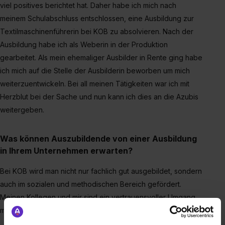
viel positives berichtet hat. Daher habe ich mich nach
meinem Schulabschluss entschlossen, eine Ausbildung zur
Textilmaschinenführerin bei KOB zu absolvieren. Nach der
Ausbildung habe ich als Weberin in der Produktion
gearbeitet. Als mein ehemaliger Ausbilder in Rente ging habe
ich mich auf die Stelle der Ausbilderin beworben um mich
weiterzuentwickeln. Bei all meinen Tätigkeiten war ich mit
Herzblut bei der Sache und nun kann ich dies an die Azubis
weitergeben.
Was können Auszubildende von einer Ausbildung
in Ihrem Unternehmen erwarten?
Bei KOB wird man nicht nur fachlich gut ausgebildet, sondern
auch im sozialen und methodischen Bereich gefördert.
Meinen Kollegen und mir sind ein vertrauensvoller Umgang
mit den Azubis und ein gutes Teamgefüge wichtig.