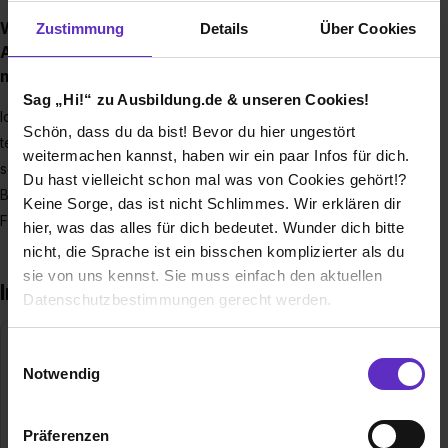
Wenn Sie nochmal wählen könnten: Welche
Zustimmung
Details
Über Cookies
Ausbildung in Ihrem Betrieb würden Sie persönlich
machen?
Sag „Hi!“ zu Ausbildung.de & unseren Cookies!
Ich würde nochmal eine textile Ausbildung absolvieren. Die
Schön, dass du da bist! Bevor du hier ungestört
textile Ausbildung scheint eine Tradition in meiner Familie zu
weitermachen kannst, haben wir ein paar Infos für dich.
sein, denn viele meiner Verwandten arbeiten in diesem
Du hast vielleicht schon mal was von Cookies gehört!?
Bereich. Auch nach 31 Jahren bin ich immer noch Feuer und
Keine Sorge, das ist nicht Schlimmes. Wir erklären dir
Flamme für Textilien.
hier, was das alles für dich bedeutet. Wunder dich bitte
nicht, die Sprache ist ein bisschen komplizierter als du
sie von uns kennst. Sie muss einfach den aktuellen
Interview mit Michael Jung
Datenschutzbestimmungen gerecht werden.
Die Nutzung von Cookies auf Ausbildung.de
Michael Jung
Einwilligungsauswahl
Ausbilder Metall/Elektro
Notwendig
Wir verwenden Cookies zur technischen Funktion
unserer Webseite („Notwendig“), um von dir bei
Präferenzen
Benutzung der Webseite getroffenen Einstellungen zu