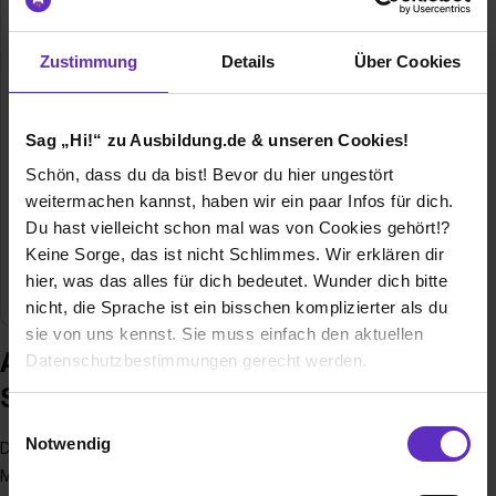
Zustimmung
Details
Über Cookies
Sag „Hi!“ zu Ausbildung.de & unseren Cookies!
Konrad- Adenauer- Stiftung e.V.
Schön, dass du da bist! Bevor du hier ungestört
weitermachen kannst, haben wir ein paar Infos für dich.
Klingelhöferstraße 23
10785 Berlin
Du hast vielleicht schon mal was von Cookies gehört!?
Keine Sorge, das ist nicht Schlimmes. Wir erklären dir
030/29669-3360
hier, was das alles für dich bedeutet. Wunder dich bitte
E-Mail anzeigen
nicht, die Sprache ist ein bisschen komplizierter als du
sie von uns kennst. Sie muss einfach den aktuellen
Ausbildung bei Konrad- Adenauer-
Datenschutzbestimmungen gerecht werden.
Stiftung e.V.
Die Nutzung von Cookies auf Ausbildung.de
Einwilligungsauswahl
Notwendig
Die Konrad-Adenauer-Stiftung ist weltweit mit über 1500
Wir verwenden Cookies zur technischen Funktion
Mitarbeitern in den Bereichen politische Bildung und
unserer Webseite („Notwendig“), um von dir bei