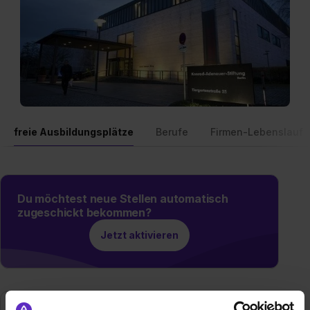
freie Ausbildungsplätze
Berufe
Firmen-Lebenslauf
Du möchtest neue Stellen automatisch
zugeschickt bekommen?
Jetzt aktivieren