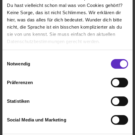
bei
Kreis Soest
Du hast vielleicht schon mal was von Cookies gehört!?
Keine Sorge, das ist nicht Schlimmes. Wir erklären dir
59494 Soest
hier, was das alles für dich bedeutet. Wunder dich bitte
01.09.2027
nicht, die Sprache ist ein bisschen komplizierter als du
1 freier Platz
sie von uns kennst. Sie muss einfach den aktuellen
Datenschutzbestimmungen gerecht werden.
Die Nutzung von Cookies auf Ausbildung.de
Einwilligungsauswahl
Notwendig
Wir verwenden Cookies zur technischen Funktion
Ausbildung Verwaltungswirt/in (mittlerer
unserer Webseite („Notwendig“), um von dir bei
Dienst) (m/w/d)
Präferenzen
Benutzung der Webseite getroffenen Einstellungen zu
bei
Kreis Soest
speichern ( „Präferenzen“), die Zugriffe auf unsere
Webseite zu analysieren („Statistiken“), um
59494 Soest
Statistiken
Informationen zu deiner Verwendung unserer Website an
01.09.2027
unsere Partner für soziale Medien, Werbung und
1 freier Platz
Social Media und Marketing
Analysen weiterzugeben und um Inhalte und Anzeigen zu
personalisieren („Social Media und Marketing“). Unsere