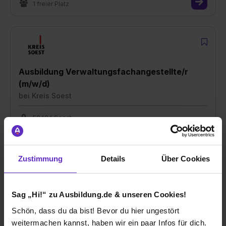
1 freier Platz
Ausbildung Verwaltungsfachangestellte/r
(m/w/d)
bei
Kreis Soest
59494 Soest
01.09.2027
1 freier Platz
Zustimmung
Details
Über Cookies
Sag „Hi!“ zu Ausbildung.de & unseren Cookies!
Schön, dass du da bist! Bevor du hier ungestört
Duales Studium Soziale Arbeit (m/w/d) in 2026
weitermachen kannst, haben wir ein paar Infos für dich.