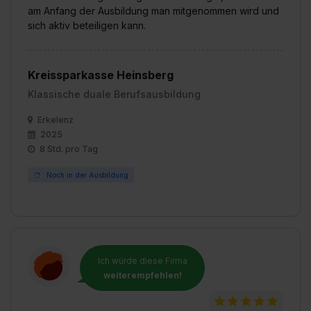
Datenschutzerklärung unter dem Punkt „Datenschutz-
am Anfang der Ausbildung man mitgenommen wird und
Einstellungen“ widerrufen. Weitere Informationen zu den
sich aktiv beteiligen kann.
einzelnen Cookies findest du durch Klick auf „Details
zeigen“. Weitere Informationen:
Datenschutzerklärung
,
Impressum
.
Kreissparkasse Heinsberg
Klassische duale Berufsausbildung
Erkelenz
2025
8 Std. pro Tag
Noch in der Ausbildung
Ich würde diese Firma
weiterempfehlen!