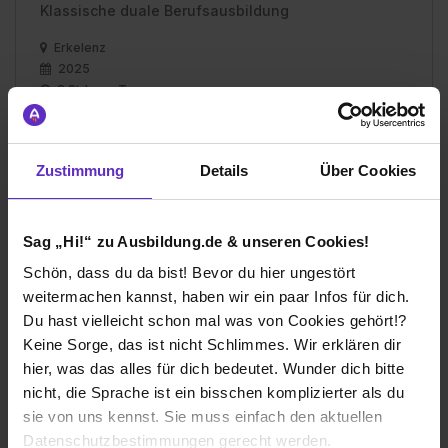
Klassische duale Berufsausbildung
Erkelenz
2025
8 Std. pro Tag
Noch in der Ausbildung
Zustimmung
Details
Über Cookies
Sag „Hi!“ zu Ausbildung.de & unseren Cookies!
Ich würde diese Firma
weiterempfehlen!
Schön, dass du da bist! Bevor du hier ungestört
weitermachen kannst, haben wir ein paar Infos für dich.
Du hast vielleicht schon mal was von Cookies gehört!?
Keine Sorge, das ist nicht Schlimmes. Wir erklären dir
hier, was das alles für dich bedeutet. Wunder dich bitte
Wie gefällt dir die Ausbildung bei deiner
nicht, die Sprache ist ein bisschen komplizierter als du
Firma?
sie von uns kennst. Sie muss einfach den aktuellen
Als Auszubildender wird man bei der Kreissparkasse
Datenschutzbestimmungen gerecht werden.