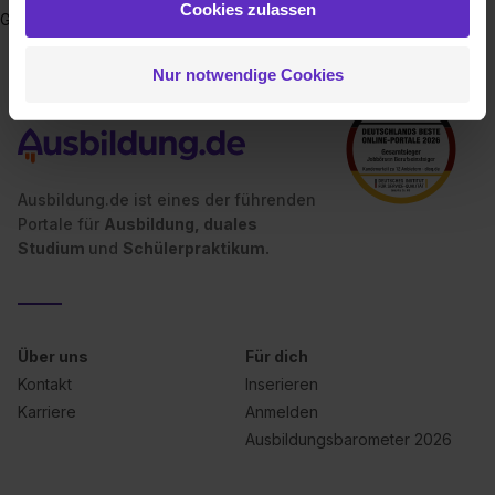
Cookies zulassen
Gestaltungsspielräume.
hast oder die sie im Rahmen deiner Nutzung der Dienste
gesammelt haben. Durch Klick auf den Button „Cookies
Nur notwendige Cookies
zulassen“ stimmst du dem Setzen der Cookies und der
Datenverarbeitung für alle genannten
Verwendungszwecke (ausgenommen „Notwendig“) zu. .
In diesem Fall sowie bei der separaten Aktivierung von
„Social Media und Marketing“ bist du auch damit
Ausbildung.de ist eines der führenden
einverstanden, dass dir nach Setzen der Cookies externe
Portale für
Ausbildung, duales
Inhalte (z.B. Videos oder Posts) angezeigt und hierfür
Studium
und
Schülerpraktikum.
erforderliche personenbezogene Daten an Social Media
Dienste, ggfs. mit Sitz in den USA, übermittelt werden.
Eine Erlaubnis hierfür kannst du auch später noch im
Einzelfall bei dem jeweiligen Inhalt erteilen. Willst du nur
Über uns
Für dich
bestimmte Verwendungszwecke zulassen, triff deine
Kontakt
Inserieren
Auswahl über die Checkboxen und klick auf „Auswahl
Karriere
Anmelden
erlauben“. Die Einwilligung zur Platzierung von Cookies
Ausbildungsbarometer 2026
der Kategorien „Präferenzen“, „Statistiken“ und „Social
Media und Marketing“ umfasst hierbei die Einwilligung