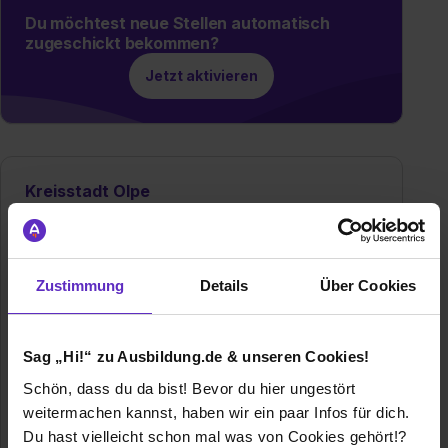
Du möchtest neue Stellen automatisch
zugeschickt bekommen?
Jetzt aktivieren
Kreisstadt Olpe
Franziskanerstraße 6
57462 Olpe
02761831216
Zustimmung
Details
Über Cookies
E-Mail anzeigen
Gründungsjahr
1311
Sag „Hi!“ zu Ausbildung.de & unseren Cookies!
Mitarbeiter
230
Schön, dass du da bist! Bevor du hier ungestört
weitermachen kannst, haben wir ein paar Infos für dich.
Umsatz
ca. 60 Millionen Haushaltsmittel
Du hast vielleicht schon mal was von Cookies gehört!?