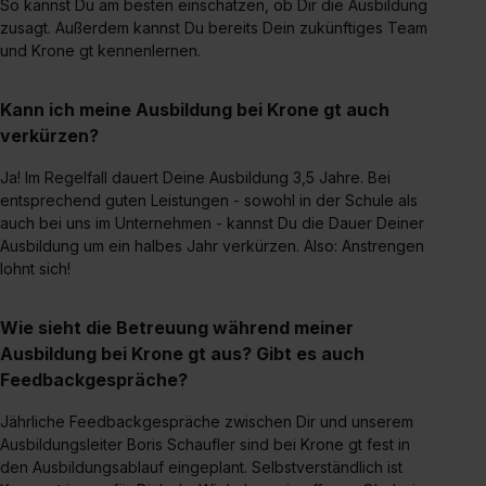
So kannst Du am besten einschätzen, ob Dir die Ausbildung
S. 1 lit. a) DS-GVO). Die USA verfügen über kein
zusagt. Außerdem kannst Du bereits Dein zukünftiges Team
angemessenes Datenschutzniveau (EuGH – Schrems
und Krone gt kennenlernen.
II). Du kannst die von dir erteilte Einwilligung jederzeit mit
Wirkung für die Zukunft ganz oder teilweise über unsere
Kann ich meine Ausbildung bei Krone gt auch
Datenschutzerklärung unter dem Punkt „Datenschutz-
verkürzen?
Einstellungen“ widerrufen. Weitere Informationen zu den
Ja! Im Regelfall dauert Deine Ausbildung 3,5 Jahre. Bei
einzelnen Cookies findest du durch Klick auf „Details
entsprechend guten Leistungen - sowohl in der Schule als
zeigen“. Weitere Informationen:
Datenschutzerklärung
,
auch bei uns im Unternehmen - kannst Du die Dauer Deiner
Impressum
.
Ausbildung um ein halbes Jahr verkürzen. Also: Anstrengen
lohnt sich!
Wie sieht die Betreuung während meiner
Ausbildung bei Krone gt aus? Gibt es auch
Feedbackgespräche?
Jährliche Feedbackgespräche zwischen Dir und unserem
Ausbildungsleiter Boris Schaufler sind bei Krone gt fest in
den Ausbildungsablauf eingeplant. Selbstverständlich ist