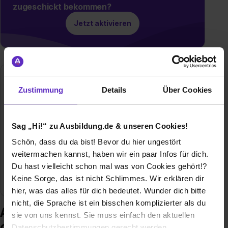
zugeschickt bekommen?
Jetzt aktivieren
Einhell Accessories GmbH
Zustimmung
Details
Über Cookies
Hauptstraße 132
28816 Stuhr
04218994196
Sag „Hi!“ zu Ausbildung.de & unseren Cookies!
E-Mail anzeigen
Schön, dass du da bist! Bevor du hier ungestört
weitermachen kannst, haben wir ein paar Infos für dich.
Mitarbeiter
180
Du hast vielleicht schon mal was von Cookies gehört!?
Keine Sorge, das ist nicht Schlimmes. Wir erklären dir
Branche
Handel / Gewerbe
hier, was das alles für dich bedeutet. Wunder dich bitte
nicht, die Sprache ist ein bisschen komplizierter als du
Ausbildung bei Einhell Accessories
sie von uns kennst. Sie muss einfach den aktuellen
Datenschutzbestimmungen gerecht werden.