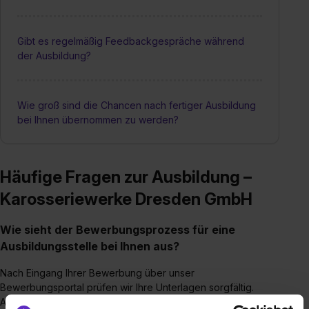
Gibt es regelmäßig Feedbackgespräche während
der Ausbildung?
Wie groß sind die Chancen nach fertiger Ausbildung
bei Ihnen übernommen zu werden?
Häufige Fragen zur Ausbildung –
Karosseriewerke Dresden GmbH
Wie sieht der Bewerbungsprozess für eine
Ausbildungsstelle bei Ihnen aus?
Nach Eingang Ihrer Bewerbung über unser
Bewerbungsportal prüfen wir Ihre Unterlagen sorgfältig.
Anschließend laden wir Sie in der Regel zu einem