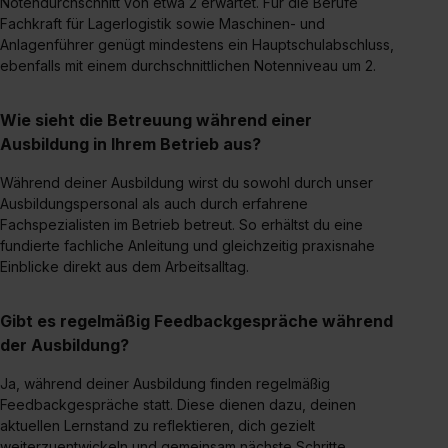
Notendurchschnitt von etwa 2 erwartet. Für die Berufe
erforderliche personenbezogene Daten an Social Media
Fachkraft für Lagerlogistik sowie Maschinen- und
Dienste, ggfs. mit Sitz in den USA, übermittelt werden.
Anlagenführer genügt mindestens ein Hauptschulabschluss,
Eine Erlaubnis hierfür kannst du auch später noch im
ebenfalls mit einem durchschnittlichen Notenniveau um 2.
Einzelfall bei dem jeweiligen Inhalt erteilen. Willst du nur
bestimmte Verwendungszwecke zulassen, triff deine
Wie sieht die Betreuung während einer
Auswahl über die Checkboxen und klick auf „Auswahl
Ausbildung in Ihrem Betrieb aus?
erlauben“. Die Einwilligung zur Platzierung von Cookies
der Kategorien „Präferenzen“, „Statistiken“ und „Social
Während deiner Ausbildung wirst du sowohl durch unser
Ausbildungspersonal als auch durch erfahrene
Media und Marketing“ umfasst hierbei die Einwilligung
Fachspezialisten im Betrieb betreut. So erhältst du eine
zur Übermittlung deiner Daten in die USA (Art. 49 Abs. 1
fundierte fachliche Anleitung und gleichzeitig praxisnahe
S. 1 lit. a) DS-GVO). Die USA verfügen über kein
Einblicke direkt aus dem Arbeitsalltag.
angemessenes Datenschutzniveau (EuGH – Schrems
II). Du kannst die von dir erteilte Einwilligung jederzeit mit
Gibt es regelmäßig Feedbackgespräche während
Wirkung für die Zukunft ganz oder teilweise über unsere
der Ausbildung?
Datenschutzerklärung unter dem Punkt „Datenschutz-
Einstellungen“ widerrufen. Weitere Informationen zu den
Ja, während deiner Ausbildung finden regelmäßig
einzelnen Cookies findest du durch Klick auf „Details
Feedbackgespräche statt. Diese dienen dazu, deinen
zeigen“. Weitere Informationen:
Datenschutzerklärung
,
aktuellen Lernstand zu reflektieren, dich gezielt
Impressum
.
weiterzuentwickeln und gemeinsam nächste Schritte