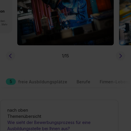
von
rden.
n. Mehr
1
/15
5
freie Ausbildungsplätze
Berufe
Firmen-Lebens
nach oben
Themenübersicht
Wie sieht der Bewerbungsprozess für eine
Ausbildungsstelle bei Ihnen aus?