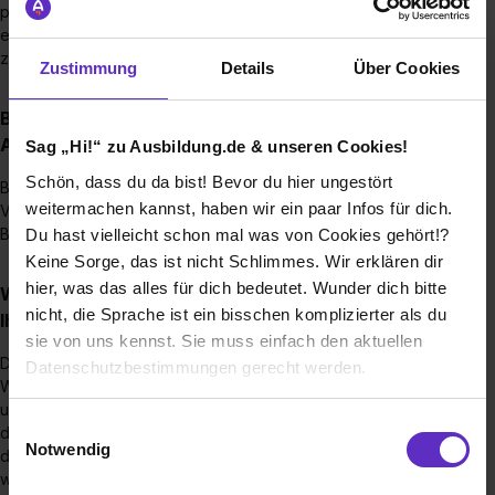
persönlichen Gespräch ein. Bereits im Gespräch erhalten Sie
ein erstes Feedback sowie Informationen zum weiteren
zeitlichen Ablauf.
Zustimmung
Details
Über Cookies
Bis wann muss man sich für einen
Ausbildungsplatz bewerben?
Sag „Hi!“ zu Ausbildung.de & unseren Cookies!
Schön, dass du da bist! Bevor du hier ungestört
Bewerben Sie sich vorzugsweise bis Dezember des
weitermachen kannst, haben wir ein paar Infos für dich.
Vorjahres. Beginnt Ihre Ausbildung im August 2027, sollte Ihre
Bewerbung spätestens bis Dezember 2026 eingehen.
Du hast vielleicht schon mal was von Cookies gehört!?
Keine Sorge, das ist nicht Schlimmes. Wir erklären dir
hier, was das alles für dich bedeutet. Wunder dich bitte
Wie viele Ausbildungsstellen werden jährlich bei
nicht, die Sprache ist ein bisschen komplizierter als du
Ihnen ausgeschrieben?
sie von uns kennst. Sie muss einfach den aktuellen
Die Anzahl der Ausbildungsstellen variiert von Jahr zu Jahr.
Datenschutzbestimmungen gerecht werden.
Wir bilden gezielt nach unserem tatsächlichen Bedarf aus
und führen dafür eine vorausschauende Planung durch. Auf
Die Nutzung von Cookies auf Ausbildung.de
Einwilligungsauswahl
dieser Basis legen wir fest, wie viele Ausbildungsplätze in
Notwendig
den jeweiligen Berufen im kommenden Jahr angeboten
Wir verwenden Cookies zur technischen Funktion
werden.