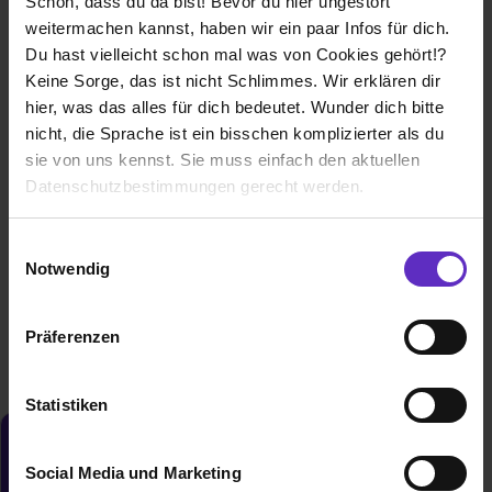
Schön, dass du da bist! Bevor du hier ungestört
weitermachen kannst, haben wir ein paar Infos für dich.
Du hast vielleicht schon mal was von Cookies gehört!?
Keine Sorge, das ist nicht Schlimmes. Wir erklären dir
hier, was das alles für dich bedeutet. Wunder dich bitte
Ausbildung Informationselektroniker/in
nicht, die Sprache ist ein bisschen komplizierter als du
(m/w/d)
sie von uns kennst. Sie muss einfach den aktuellen
bei
L und M Digital Service Group GmbH
Datenschutzbestimmungen gerecht werden.
24220 Flintbek
Die Nutzung von Cookies auf Ausbildung.de
Einwilligungsauswahl
01.09.2026
Notwendig
Wir verwenden Cookies zur technischen Funktion
2 freie Plätze
unserer Webseite („Notwendig“), um von dir bei
Präferenzen
Benutzung der Webseite getroffenen Einstellungen zu
speichern ( „Präferenzen“), die Zugriffe auf unsere
Webseite zu analysieren („Statistiken“), um
Statistiken
Informationen zu deiner Verwendung unserer Website an
Du möchtest neue Stellen automatisch
unsere Partner für soziale Medien, Werbung und
zugeschickt bekommen?
Social Media und Marketing
Analysen weiterzugeben und um Inhalte und Anzeigen zu