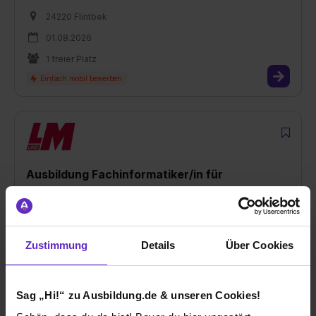
24220 Flintbek
01.08.2026
1 freier Platz
Ausbildung Fachinformatiker/in für
Systemintegration (m/w/d)
bei
L und M Digital Service Group GmbH
24220 Flintbek
Zustimmung
Details
Über Cookies
01.08.2026
2 freie Plätze
Sag „Hi!“ zu Ausbildung.de & unseren Cookies!