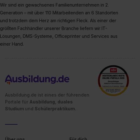
Wir sind ein gewachsenes Familienunternehmen in 2.
der Kategorien „Präferenzen“, „Statistiken“ und „Social
Generation – mit über 110 Mitarbeitenden an 6 Standorten
Media und Marketing“ umfasst hierbei die Einwilligung
und trotzdem dem Herz am richtigen Fleck. Als einer der
zur Übermittlung deiner Daten in die USA (Art. 49 Abs. 1
S. 1 lit. a) DS-GVO). Die USA verfügen über kein
größten Fachhändler unserer Branche liefern wir IT-
angemessenes Datenschutzniveau (EuGH – Schrems
Lösungen, DMS-Systeme, Officeprinter und Services aus
II). Du kannst die von dir erteilte Einwilligung jederzeit mit
einer Hand.
Wirkung für die Zukunft ganz oder teilweise über unsere
Datenschutzerklärung unter dem Punkt „Datenschutz-
Einstellungen“ widerrufen. Weitere Informationen zu den
einzelnen Cookies findest du durch Klick auf „Details
zeigen“. Weitere Informationen:
Datenschutzerklärung
,
Impressum
.
Ausbildung.de ist eines der führenden
Portale für
Ausbildung, duales
Studium
und
Schülerpraktikum.
Über uns
Für dich