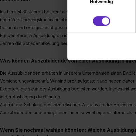
Notwendig
(„Statistiken“), um Informat
Ich bin seit 30 Jahren bei der Lampe & Schwartze Group und habe 
und Analysen weiterzugeben 
noch Versicherungskaufmann absolviert. Im Anschluss habe ich die 
Partner führen diese Informa
besucht und erfolgreich abgeschlossen.
sie im Rahmen deiner Nutzun
dem Setzen der Cookies und
Für den Bereich Ausbildung bin ich seit dem Jahr 2000 verantwortlich
zu. . In diesem Fall sowie b
Jahren die Schadenabteilung des Unternehmens.
einverstanden, dass dir nach
erforderliche personenbezoge
Was können Auszubildende von einer Ausbildung in Ih
Erlaubnis hierfür kannst du a
Verwendungszwecke zulassen,
Die Auszubildenden erhalten in unserem Unternehmen einen Einblick
Einwilligung zur Platzierung
Versicherungswirtschaft. Wir sind breit aufgestellt und haben daher
umfasst hierbei die Einwillig
Experten, die sie in der Ausbildung begleiten werden. Insgesamt w
verfügen über kein angemess
in der Ausbildung durchlaufen.
jederzeit mit Wirkung für di
Auch in der Schulung des theoretischen Wissens an der Hochschule
„Datenschutz-Einstellungen“ 
Auszubildenden und ermöglichen ihnen sowohl eigene interne als a
„Details zeigen“. Weitere In
Wenn Sie nochmal wählen könnten: Welche Ausbildung i