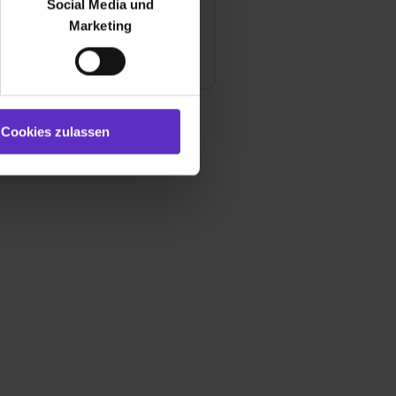
Social Media und
abteilung &
ür soziale Medien, Werbung
er
Marketing
und Marketing“). Unsere
 bereitgestellt hast oder die
ookies zulassen“ stimmst du
e (ausgenommen „Notwendig“)
st du auch damit
Cookies zulassen
gezeigt und hierfür
ermittelt werden. Eine
Willst du nur bestimmte
hl erlauben“. Die
cial Media und Marketing“
1 lit. a) DS-GVO). Die USA
dir erteilte Einwilligung
unter dem Punkt
est du durch Klick auf