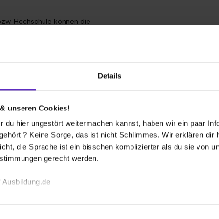
 bzw. Hochschule können die
, sich persönlich weiterbilden, spannende
n Ihrem Betrieb würden Sie
Details
 Finanzen machen! Hier lernt man das
 & unseren Cookies!
 du hier ungestört weitermachen kannst, haben wir ein paar Infos
, lerne ich im Arbeitsalltag immer noch
hört!? Keine Sorge, das ist nicht Schlimmes. Wir erklären dir hi
icht, die Sprache ist ein bisschen komplizierter als du sie von 
estimmungen gerecht werden.
 Ausbildung.de
echnischen Funktion unserer Webseite („Notwendig“), um von di
kurz vor! Wer sind Sie und was
Boris Weide
lungen zu speichern ( „Präferenzen“), die Zugriffe auf unsere We