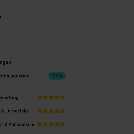
n
ngen
pfehlungsrate
100 %
ewertung
 & Lernerfolg
or & Atmosphäre