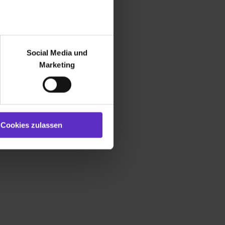
r bei Benutzung der
bseite zu analysieren
Social Media und
ür soziale Medien, Werbung
Marketing
und Marketing“). Unsere
 bereitgestellt hast oder die
ookies zulassen“ stimmst du
e (ausgenommen „Notwendig“)
st du auch damit
Cookies zulassen
gezeigt und hierfür
ermittelt werden. Eine
Willst du nur bestimmte
hl erlauben“. Die
cial Media und Marketing“
1 lit. a) DS-GVO). Die USA
dir erteilte Einwilligung
unter dem Punkt