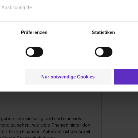
 Ausbildung.de
echnischen Funktion unserer Webseite („Notwendig“), um von di
lungen zu speichern ( „Präferenzen“), die Zugriffe auf unsere We
Präferenzen
Statistiken
ionen zu deiner Verwendung unserer Website an unsere Partner f
und um Inhalte und Anzeigen zu personalisieren („Social Media 
tionen möglicherweise mit weiteren Daten zusammen, die du ihnen
g der Dienste gesammelt haben. Durch Klick auf den Button „C
her und respektvoller Umgang herrscht. Man
 der Datenverarbeitung für alle genannten Verwendungszweck
 aktiv eingebunden. Auch die strukturierte
 umfassenden Einblick in die Verwaltung zu
ei der separaten Aktivierung von „Social Media und Marketing“ bi
Nur notwendige Cookies
ichen ein strukturierter Ablaufplan für
 Setzen der Cookies externe Inhalte (z.B. Videos oder Posts) an
l schwer, den Überblick zu behalten.
ne Daten an Social Media Dienste, ggfs. mit Sitz in den USA, üb
uch später noch im Einzelfall bei dem jeweiligen Inhalt erteilen. 
 triff deine Auswahl über die Checkboxen und klick auf „Auswa
 von Cookies der Kategorien „Präferenzen“, „Statistiken“ und „So
ung zur Übermittlung deiner Daten in die USA (Art. 49 Abs. 1 S. 
gaben sehr vielseitig sind und man viele
nnend zu sehen, wie viele Themen hinter den
enes Datenschutzniveau (EuGH – Schrems II). Du kannst die von 
bis hin zu Finanzen. Außerdem ist die Arbeit
e Zukunft ganz oder teilweise über unsere Datenschutzerklärung 
 für die Gesellschaft leistet.