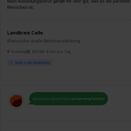
Mein Ausbildungsberuf gefällt mir sehr gut, weil es die perfekte
Menschen ist.
Landkreis Celle
Klassische duale Berufsausbildung
Eschede
2023
8 Std. pro Tag
Noch in der Ausbildung
Ich würde diese Firma
weiterempfehlen!