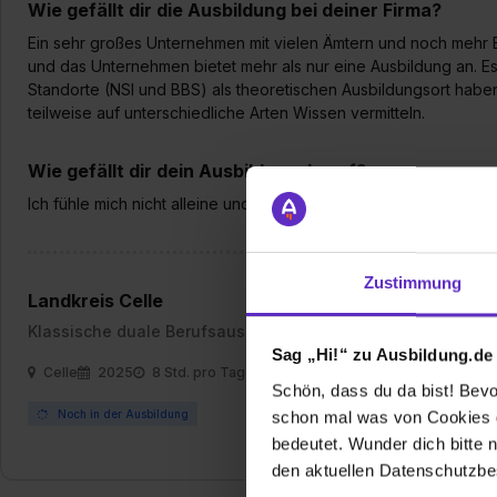
Wie gefällt dir die Ausbildung bei deiner Firma?
Ein sehr großes Unternehmen mit vielen Ämtern und noch mehr B
und das Unternehmen bietet mehr als nur eine Ausbildung an. Es
Standorte (NSI und BBS) als theoretischen Ausbildungsort haben
teilweise auf unterschiedliche Arten Wissen vermitteln.
Wie gefällt dir dein Ausbildungsberuf?
Ich fühle mich nicht alleine und kann jeder Zeit jeden Fragen.
Zustimmung
Landkreis Celle
Klassische duale Berufsausbildung
Sag „Hi!“ zu Ausbildung.de
Celle
2025
8 Std. pro Tag
Schön, dass du da bist! Bevor
Noch in der Ausbildung
schon mal was von Cookies ge
bedeutet. Wunder dich bitte n
den aktuellen Datenschutzb