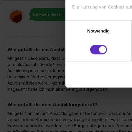
Die Nutzung von Cookies auf
Ich würde diese Firma
weiterempfehlen!
Wir verwenden Cookies zur t
Einwilligungsauswahl
Webseite getroffenen Einstel
Notwendig
(„Statistiken“), um Informat
und Analysen weiterzugeben 
Wie gefällt dir die Ausbildung bei deiner Firma?
Partner führen diese Informa
sie im Rahmen deiner Nutzun
Mir gefällt besonders, dass beim Landkreis Celle ein freundlic
dem Setzen der Cookies und
wird als Auszubildende*r ernst genommen und in viele Aufgaben
Ausbildung in verschiedenen Ämtern ist sehr hilfreich, um einen
zu. . In diesem Fall sowie b
bekommen. Verbesserungswürdig wäre, dass in manchen Fachbere
einverstanden, dass dir nach
Azubis hilfreich wäre – gerade zu Beginn fällt es sonst manchma
erforderliche personenbezoge
Insgesamt fühle ich mich aber sehr gut aufgehoben.
Erlaubnis hierfür kannst du a
Verwendungszwecke zulassen,
Wie gefällt dir dein Ausbildungsberuf?
Einwilligung zur Platzierung
umfasst hierbei die Einwillig
Mir gefällt an meinem Ausbildungsberuf besonders, dass die Auf
verschiedene Bereiche der Verwaltung kennenlernt. Es ist spa
verfügen über kein angemess
Kulissen bearbeitet werden – von Bürgeranliegen über Personal 
jederzeit mit Wirkung für di
im öffentlichen Dienst sehr sinnvoll, weil man direkt einen Beitrag