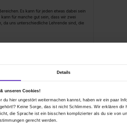
ereichen. Es kann für jeden etwas dabei sein
 kann für manche gut sein, dass wir zwei
, da uns unterschiedliche Lehrende sind, die
Details
1. Ausbildungsjahr:
1293€
 & unseren Cookies!
 du hier ungestört weitermachen kannst, haben wir ein paar Infos
hört!? Keine Sorge, das ist nicht Schlimmes. Wir erklären dir hi
icht, die Sprache ist ein bisschen komplizierter als du sie von 
estimmungen gerecht werden.