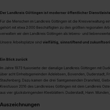
Der Landkreis Göttingen ist moderner öffentlicher Dienstleist
Für die Menschen im Landkreis Göttingen ist die Kreisverwaltung ein
gehört mit etwa 2.000 Beschäftigten zu den größten regionalen Arb
verwalten wir den Landkreis Göttingen als lebens- und liebenswer
Unsere Arbeitsplätze sind
vielfältig, sinnstiftend und zukunftsor
Ein Blick zurück
Im Jahre 1973 fusionierte der damalige Landkreis Göttingen mit D
über acht Einheitsgemeinden Adelebsen, Bovenden, Duderstadt, Fr
Staufenberg. Dazu kamen die drei Samtgemeinden Dransfeld, Giebo
Kreisfusion 2016 des Landkreises Göttingen mit dem Landkreis Ost
aus vier glücksbringenden Kleeblättern: Duderstadt, Hann. Münden
Auszeichnungen