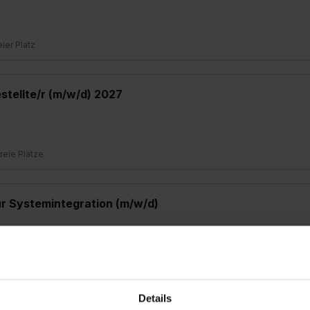
eier Platz
tellte/r (m/w/d) 2027
freie Plätze
ür Systemintegration (m/w/d)
eier Platz
Details