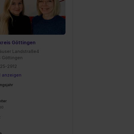
reis Göttingen
äuser Landstraße4
 Göttingen
525-2912
l anzeigen
ngsjahr
iter
00
z
e