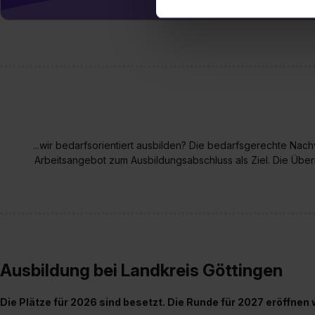
erforderliche personenbezoge
Erlaubnis hierfür kannst du a
Verwendungszwecke zulassen,
Einwilligung zur Platzierung
umfasst hierbei die Einwillig
verfügen über kein angemess
jederzeit mit Wirkung für di
„Datenschutz-Einstellungen“ 
...wir bedarfsorientiert ausbilden? Die bedarfsgerechte Na
„Details zeigen“. Weitere In
Arbeitsangebot zum Ausbildungsabschluss als Ziel. Die Übe
Ausbildung bei Landkreis Göttingen
Die Plätze für 2026 sind besetzt. Die Runde für 2027 eröffne