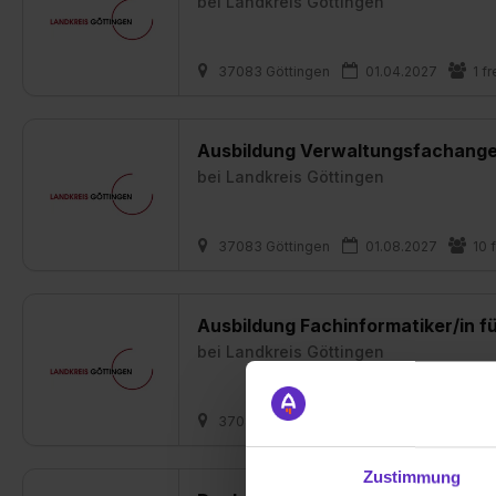
bei
Landkreis Göttingen
37083 Göttingen
01.04.2027
1 fr
Ausbildung Verwaltungsfachanges
bei
Landkreis Göttingen
37083 Göttingen
01.08.2027
10 
Ausbildung Fachinformatiker/in f
bei
Landkreis Göttingen
37083 Göttingen
01.08.2027
1 fr
Zustimmung