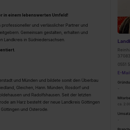
er in einem lebenswerten Umfeld!
 professioneller und verlässlicher Partner und
eitgebern. Gemeinsam gestalten, erhalten und
ten Landkreis in Südniedersachsen.
Landk
ientiert
.
Reinh
37083
0551 
E-Mai
uderstadt und Münden und bildete somit den Überbau
Gründu
iedland, Gleichen, Hann. Münden, Rosdorf und
-
ldehausen und Radolfshausen. Seit der letzten
Mitarbe
erode am Harz besteht der neue Landkreis Göttingen
ca. 2.0
, Göttingen und Osterode.
Umsat
-
Branch