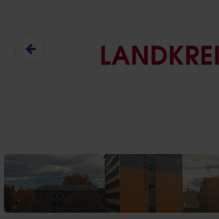
Das hier ist ein Platzhalter für
frei.
Ja, ich erlaube die ext
Ich bin damit einverstanden, dass
an Drittplattformen übermittelt werd