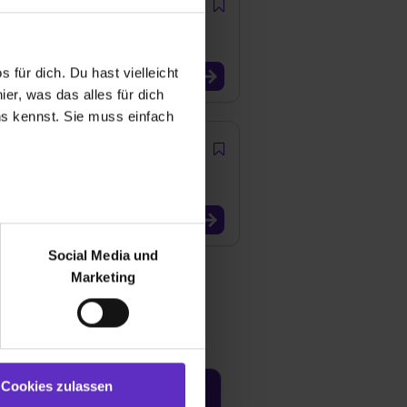
 für dich. Du hast vielleicht
er, was das alles für dich
uns kennst. Sie muss einfach
r bei Benutzung der
bseite zu analysieren
Social Media und
ür soziale Medien, Werbung
Marketing
und Marketing“). Unsere
 bereitgestellt hast oder die
ookies zulassen“ stimmst du
e (ausgenommen „Notwendig“)
st du auch damit
Cookies zulassen
gezeigt und hierfür
Jetzt aktivieren