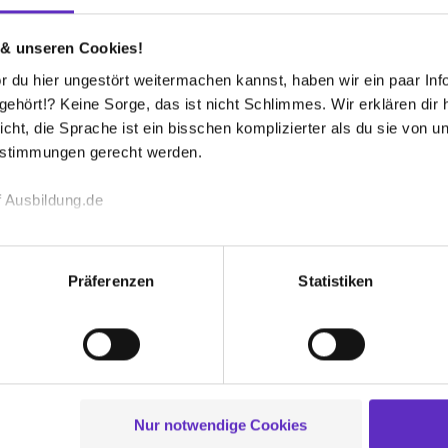
/d)
 & unseren Cookies!
 du hier ungestört weitermachen kannst, haben wir ein paar Infos
freie Plätze
hört!? Keine Sorge, das ist nicht Schlimmes. Wir erklären dir hi
icht, die Sprache ist ein bisschen komplizierter als du sie von 
estimmungen gerecht werden.
w/d)
 Ausbildung.de
echnischen Funktion unserer Webseite („Notwendig“), um von di
eier Platz
lungen zu speichern ( „Präferenzen“), die Zugriffe auf unsere We
Präferenzen
Statistiken
ionen zu deiner Verwendung unserer Website an unsere Partner f
Weitere Ergebnisse laden
und um Inhalte und Anzeigen zu personalisieren („Social Media 
tionen möglicherweise mit weiteren Daten zusammen, die du ihnen
g der Dienste gesammelt haben. Durch Klick auf den Button „C
 der Datenverarbeitung für alle genannten Verwendungszweck
ei der separaten Aktivierung von „Social Media und Marketing“ bi
Nur notwendige Cookies
 bekommen?
 Setzen der Cookies externe Inhalte (z.B. Videos oder Posts) an