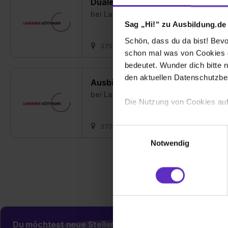
Duales Studium Verwaltung (m/w
bei
Landkreis Göttingen
Sag „Hi!“ zu Ausbildung.de
Schön, dass du da bist! Bevor
37083 Göttingen
01.08.2027
10 
schon mal was von Cookies ge
bedeutet. Wunder dich bitte n
den aktuellen Datenschutzb
Ausbildung Straßenwärter/in (m/
bei
Landkreis Göttingen
Die Nutzung von Cookies auf
Wir verwenden Cookies zur t
37083 Göttingen
01.08.2027
1 fr
Einwilligungsauswahl
Webseite getroffenen Einstel
Notwendig
(„Statistiken“), um Informat
und Analysen weiterzugeben 
Partner führen diese Informa
sie im Rahmen deiner Nutzun
dem Setzen der Cookies und
zu. . In diesem Fall sowie b
Du möchtest neue Stellen automatisch zugeschickt
einverstanden, dass dir nach