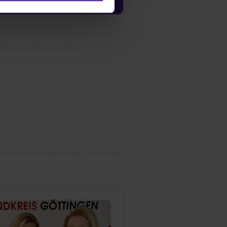
ermittelt werden. Eine
Willst du nur bestimmte
hl erlauben“. Die
cial Media und Marketing“
1 lit. a) DS-GVO). Die USA
dir erteilte Einwilligung
unter dem Punkt
est du durch Klick auf