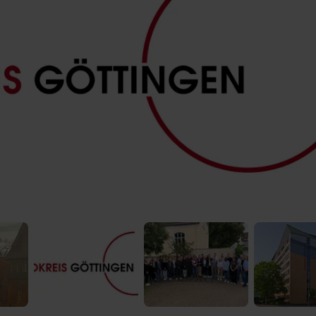
 Video-Content von YouTube. Neugierig? Dann schalte die Inhalte jetzt
ernen Inhalte von YouTube.
 mir die externen Inhalte angezeigt werden. Personenbezogene Daten könne
en. Mehr Infos gibt es in der
Datenschutzerklärung
.