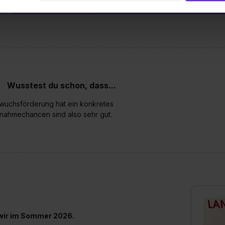
ne Daten an Social Media Dienste, ggfs. mit Sitz in den USA, üb
uch später noch im Einzelfall bei dem jeweiligen Inhalt erteilen. 
 triff deine Auswahl über die Checkboxen und klick auf „Auswa
 von Cookies der Kategorien „Präferenzen“, „Statistiken“ und „So
ung zur Übermittlung deiner Daten in die USA (Art. 49 Abs. 1 S. 
enes Datenschutzniveau (EuGH – Schrems II). Du kannst die von 
e Zukunft ganz oder teilweise über unsere Datenschutzerklärung 
Wusstest du schon, dass...
widerrufen. Weitere Informationen zu den einzelnen Cookies find
chwuchsförderung hat ein konkretes
formationen:
Datenschutzerklärung
,
Impressum
.
rnahmechancen sind also sehr gut.
n wir im Sommer 2026.