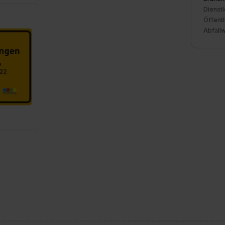
Dienstl
Öffentl
Abfallw