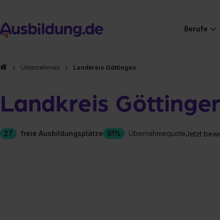
Berufe
Unternehmen
Landkreis Göttingen
Landkreis Göttinge
27
freie Ausbildungsplätze
91%
Übernahmequote
Jetzt bew
Hier gibt es (eigentlich