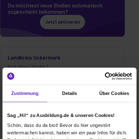
Du möchtest neue Stellen automatisch
zugeschickt bekommen?
Jetzt aktivieren
Landkreis Uckermark
Karl-Marx-Straße 1
17291 Prenzlau
03984/70-1111
E-Mail anzeigen
Zustimmung
Details
Über Cookies
Mitarbeiter
ca. 1000
Sag „Hi!“ zu Ausbildung.de & unseren Cookies!
Branche
Bank / Finanzen, Baugewerbe / Architektur,
Beratung, Bildung, Dienstleistung,
Schön, dass du da bist! Bevor du hier ungestört
Energiewirtschaft, Gastronomie / Tourismus,
weitermachen kannst, haben wir ein paar Infos für dich.
Gesundheit, Immobilien / Facility Management, IT /