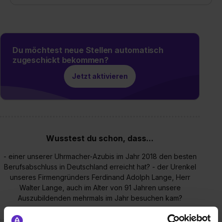
Du möchtest neue Stellen automatisch
zugeschickt bekommen?
Jetzt aktivieren
Wusstest du schon, dass...
- einer unserer Uhrmacher-Azubis im Jahr 2018 den besten
Berufsabschluss in Deutschland erreicht hat? - der Urenkel
unseres Firmengründers Ferdinand Adolph Lange, Herr
Walter Lange, auch im Alter von 91 Jahren unsere
Auszubildenden mehrmals im Jahr besuchen kam?