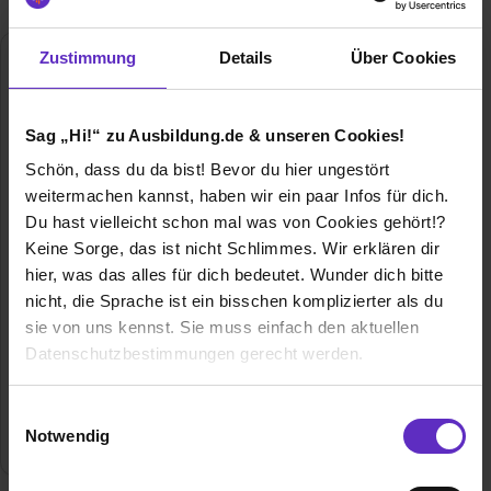
Zustimmung
Details
Über Cookies
Sag „Hi!“ zu Ausbildung.de & unseren Cookies!
Schön, dass du da bist! Bevor du hier ungestört
weitermachen kannst, haben wir ein paar Infos für dich.
Du hast vielleicht schon mal was von Cookies gehört!?
Lange Uhren GmbH
Keine Sorge, das ist nicht Schlimmes. Wir erklären dir
Ferdinand-A.-Lange-Platz 1
hier, was das alles für dich bedeutet. Wunder dich bitte
01768 Glashütte (Sachsen)
nicht, die Sprache ist ein bisschen komplizierter als du
035053 44 0
sie von uns kennst. Sie muss einfach den aktuellen
E-Mail anzeigen
Datenschutzbestimmungen gerecht werden.
Gründungsjahr
1990
Die Nutzung von Cookies auf Ausbildung.de
Einwilligungsauswahl
Notwendig
Mitarbeiter
750
Wir verwenden Cookies zur technischen Funktion
unserer Webseite („Notwendig“), um von dir bei