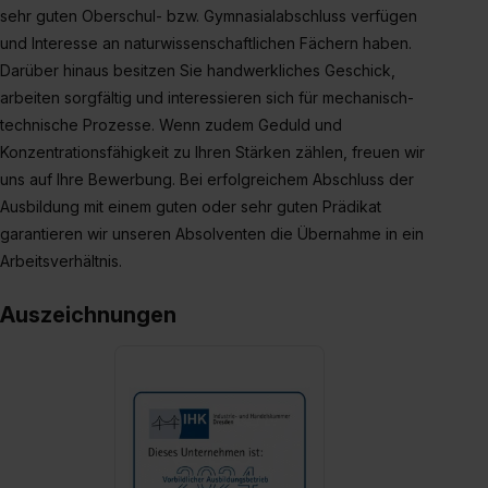
erforderliche personenbezogene Daten an Social Media
sehr guten Oberschul- bzw. Gymnasialabschluss verfügen
Dienste, ggfs. mit Sitz in den USA, übermittelt werden.
und Interesse an naturwissenschaftlichen Fächern haben.
Eine Erlaubnis hierfür kannst du auch später noch im
Darüber hinaus besitzen Sie handwerkliches Geschick,
Einzelfall bei dem jeweiligen Inhalt erteilen. Willst du nur
arbeiten sorgfältig und interessieren sich für mechanisch-
bestimmte Verwendungszwecke zulassen, triff deine
technische Prozesse. Wenn zudem Geduld und
Auswahl über die Checkboxen und klick auf „Auswahl
Konzentrationsfähigkeit zu Ihren Stärken zählen, freuen wir
erlauben“. Die Einwilligung zur Platzierung von Cookies
uns auf Ihre Bewerbung. Bei erfolgreichem Abschluss der
der Kategorien „Präferenzen“, „Statistiken“ und „Social
Ausbildung mit einem guten oder sehr guten Prädikat
Media und Marketing“ umfasst hierbei die Einwilligung
garantieren wir unseren Absolventen die Übernahme in ein
zur Übermittlung deiner Daten in die USA (Art. 49 Abs. 1
Arbeitsverhältnis.
S. 1 lit. a) DS-GVO). Die USA verfügen über kein
angemessenes Datenschutzniveau (EuGH – Schrems
Auszeichnungen
II). Du kannst die von dir erteilte Einwilligung jederzeit mit
Wirkung für die Zukunft ganz oder teilweise über unsere
Datenschutzerklärung unter dem Punkt „Datenschutz-
Einstellungen“ widerrufen. Weitere Informationen zu den
einzelnen Cookies findest du durch Klick auf „Details
zeigen“. Weitere Informationen:
Datenschutzerklärung
,
Impressum
.