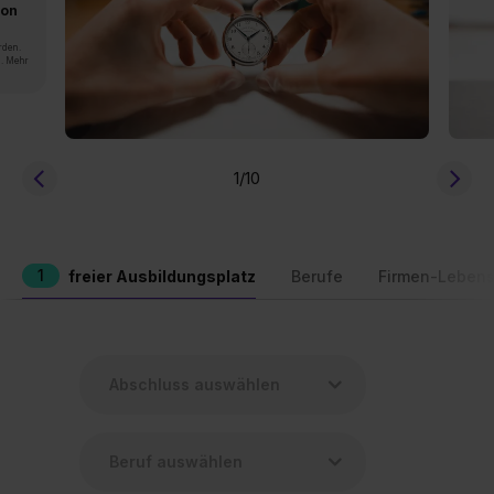
von
rden.
n. Mehr
1
/10
1
freier Ausbildungsplatz
Berufe
Firmen-Lebens